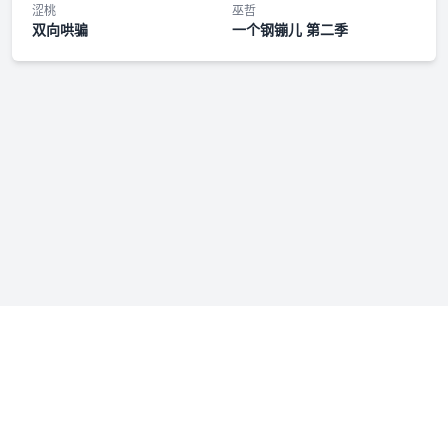
第十五集·刺客罗宣（上）
涩桃
巫哲
双向哄骗
一个钢镚儿 第二季
第十五集·刺客罗宣（下）
第十六集·清明之心
第十七集·山河剑法
花絮3·我肯定把他揽怀里一块骑着走啊
第十八集·天下困局
第十九集·与子同舟
第二十集·兵行险着
免责声明：若本站收录内容侵犯了您的权益，请附说明联系我们
花絮4·嗯出100个意思
admin@fmfenxiang.com
，我们将第一时间处理。