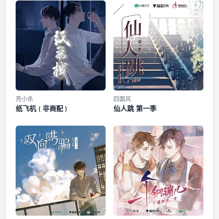
@Herways瓶子 字幕：咕叽咕叽字幕组@咕叽咕叽字幕组
——禁止盗版、篡改、用于其他商业用途等行为，违者必追究
第八集·弦动人闻
法律责任——
第九集·叶落知秋
第十集·奇袭照水
第十一集·鏖战安阳
壳小杀
四面风
纸飞机 ( 非商配 )
仙人跳 第一季
花絮2·传出去宋邹用摩丝
第十二集·尘埃未定
第十三集·险象迭生
第十四集·血烬残阳