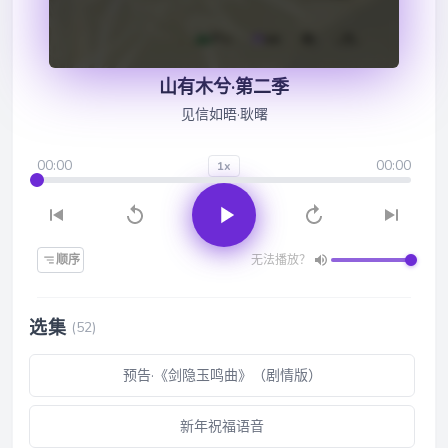
山有木兮·第二季
见信如晤·耿曙
00:00
00:00
1x
顺序
无法播放？
选集
(52)
预告·《剑隐玉鸣曲》（剧情版）
新年祝福语音