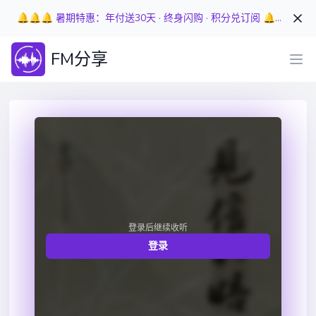
🔔🔔🔔 暑期特惠：年付送30天 · 终身闪购 · 积分兑订阅 🔔🔔🔔
FM分享
登录后继续收听
登录