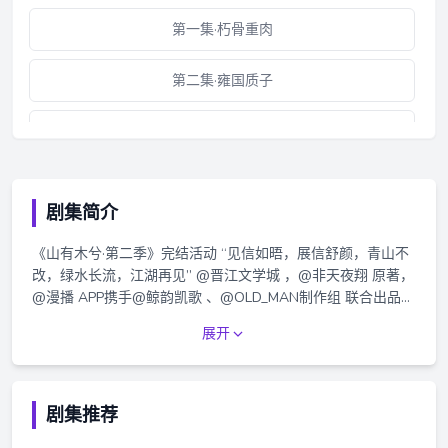
第一集·朽骨重肉
第二集·雍国质子
第三集·冬至狂欢（上）
第三集·冬至狂欢（下）
剧集简介
第四集·南行江州
《山有木兮·第二季》完结活动 “见信如晤，展信舒颜，青山不
改，绿水长流，江湖再见” @晋江文学城 ，@非天夜翔 原著，
花絮·你啧我！
@漫播 APP携手@鲸韵凯歌 、@OLD_MAN制作组 联合出品，
古风广播剧《山有木兮》第二季，2024年2月9日起，每周五
展开
第五集·长生之术
18：00漫播APP独家播放。更多更新详情见追剧日历~ =配音
组= 耿曙：景向谁依@景向谁依- =制作组= 制作人/总监制：脆
皮@脆皮好辣 配音导演：张凯@张凯1999 监制：空蝉
第六集·郢之晦明
@FreeCicada 统筹：严酒@严酒不当人、谕儿@_谕儿_ 后
剧集推荐
期：阿琅自渡一枝@阿琅自渡一枝 海报设计：瓶子
第七集·血月寒夜