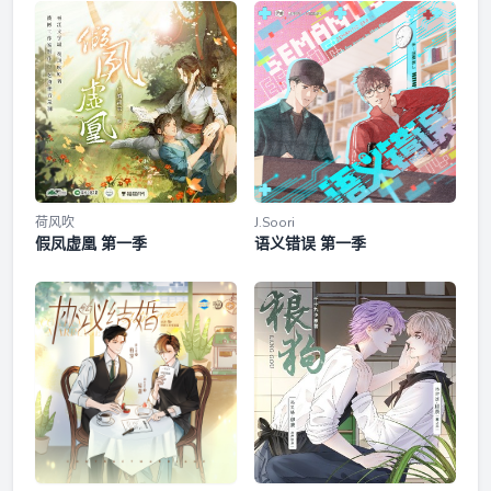
配 界圭：凌振赫@凌振赫 太子安：刘峥@斗珂 郑真：刘李桥
@子乔菌 浣衣妇：李敏@李香兰说想回农村 魁明：蔡壮壮
第八集·弦动人闻
@Strongone壮 赵竭：张加麒@张如麟 侍女：于鸣鹿@火不土
参与配音：张如麟 文昊宇 李望松 刘峥 张振 邵晨亮 蔡壮壮 刘
李桥 林柏青 老鬼 青琳昊 张若冰 拾酒 孙铭谦 任京浩 王语 李
第九集·叶落知秋
伟 张伟强 澈洌 李叶萌 于鸣鹿 高一雪 杨洁 王妮 杨佳妮 蔡娜
李敏 刘姝辰 曹一茜 刘媛媛 张宇微 =制作组= 制作人/总监制：
第十集·奇袭照水
脆皮@脆皮好辣 配音导演：张凯@张凯1999 监制：空蝉
@FreeCicada 音乐总监/原创配乐：丢子@丢子Diuz 统筹：严
第十一集·鏖战安阳
酒@严酒不当人、谕儿@_谕儿_ 编剧：该隐@初代该隐 剧本
荷风吹
J.Soori
假凤虚凰 第一季
语义错误 第一季
监修：眇眇@眇眇缺钱 后期：令伊@令伊呀伊哟喂 录音师：
花絮2·传出去宋邹用摩丝
刘雅雪 杨臣 对轨：离暮秋@离暮秋 戏曲演唱：樱花小狼@樱
花小狼 原画： 战斗田田仔@战斗田田仔 题字： 叹书@叹书 海
报设计： 瓶子 @Herways瓶子 字幕： 咕叽咕叽字幕组@咕叽
第十二集·尘埃未定
咕叽字幕组 =主题曲《剑隐玉鸣曲》= 制作人：丢子@丢子
Diuz 监制/作词：檀烧@檀烧 作曲/编曲：丢子 演唱：老虎欧巴
第十三集·险象迭生
@持一承_老虎欧巴、灰老板@灰老板 混音及母带：丢子 题
字：叹书 海报设计：瓶子 出品：漫播app@漫播 x青丘九尾音
第十四集·血烬残阳
乐社@青丘九尾音乐社 ——禁止盗版、篡改、用于其他商业用
途等行为，违者必追究法律责任——