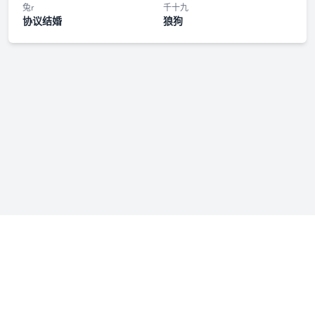
第十五集·刺客罗宣（上）
兔r
千十九
协议结婚
狼狗
第十五集·刺客罗宣（下）
第十六集·清明之心
第十七集·山河剑法
花絮3·我肯定把他揽怀里一块骑着走啊
第十八集·天下困局
第十九集·与子同舟
第二十集·兵行险着
免责声明：若本站收录内容侵犯了您的权益，请附说明联系我们
花絮4·嗯出100个意思
admin@fmfenxiang.com
，我们将第一时间处理。