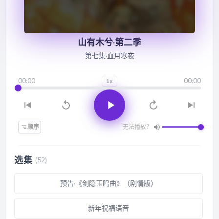
山有木兮·第二季
第七集·血月寒夜
00:00
00:00
1x
顺序
无法播放？
选集
(52)
预告·《剑隐玉鸣曲》（剧情版）
新年祝福语音