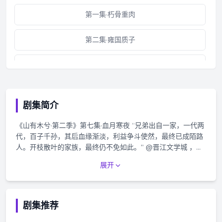
第一集·朽骨重肉
第二集·雍国质子
第三集·冬至狂欢（上）
第三集·冬至狂欢（下）
剧集简介
第四集·南行江州
《山有木兮·第二季》第七集·血月寒夜 “兄弟出自一家，一代两
代，百子千孙，其后血缘渐淡，利益争斗使然，最终已成陌路
花絮·你啧我！
人。开枝散叶的家族，最终仍不免如此。” @晋江文学城 ，@
非天夜翔 原著，@漫播 APP携手@鲸韵凯歌 、@OLD_MAN制
展开
第五集·长生之术
作组 联合出品，古风广播剧《山有木兮》第二季，2024年2月
9日起，每周五18：00漫播APP独家播放。更多更新详情见追
剧日历~ =配音组= 姜恒：苏尚卿@西呱双 耿曙：景向谁依@
第六集·郢之晦明
景向谁依- 项余：蔡杰@大愚人杰 熊耒：张磊@多动儿童张三
剧集推荐
石 汁琮：杨默@配配配配配配配 姜太后：晏积萱@晓晏主持
第七集·血月寒夜