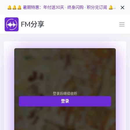
🔔🔔🔔 暑期特惠：年付送30天 · 终身闪购 · 积分兑订阅 🔔🔔🔔
FM分享
登录后继续收听
登录