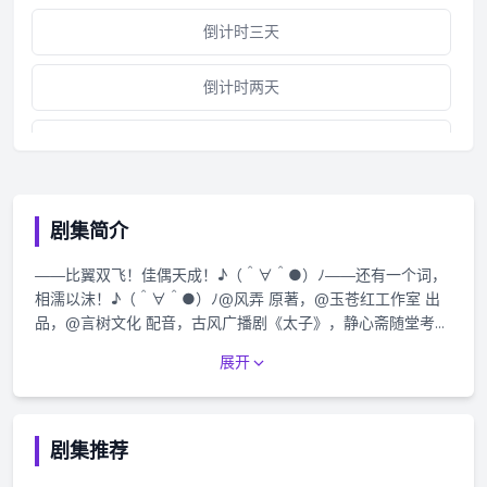
倒计时三天
倒计时两天
倒计时一天
第一集
剧集简介
静心斋随堂考01
——比翼双飞！佳偶天成！♪（＾∀＾●）ﾉ——还有一个词，
相濡以沫！♪（＾∀＾●）ﾉ@风弄 原著，@玉苍红工作室 出
主题曲《冷春》
品，@言树文化 配音，古风广播剧《太子》，静心斋随堂考
16。7月16日起，每周日@猫耳FM 独家播出，欢迎收听。随堂
展开
闲话东宫·民俗篇
考到此全部结束，请同学们记得温习知识点哦！(*^▽^*)✿嘉
宾组✿马正阳@NAOKI煦吴晛@初心者吴晛✿制作组✿录音
师：小鱼儿音视频后期：雄鹰酱海报设计：时论@时论发电机
第二集
宣传：夏夏——猫耳FM独家播出，付费内容禁止二改、二传及
剧集推荐
商用——
静心斋随堂考02