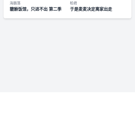
剧情歌《求得所》纯享版
海鶄落
柏君
貔貅饭馆，只进不出 第二季
于是麦麦决定离家出走
太子宫秘档·善观棋 02
闲话东宫·纳凉篇
主题曲《冷春》伴奏
剧情歌《求得所》伴奏
第五集
静心斋随堂考05
花絮之太子驾到02
免责声明：若本站收录内容侵犯了您的权益，请附说明联系我们
第六集
admin@fmfenxiang.com
，我们将第一时间处理。