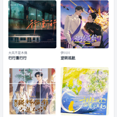
太子宫秘档·善观棋 01
小剧场·少时
第三集
静心斋随堂考03
大风不是木偶
伊川川
行行重行行
逆转巡航
花絮之太子驾到01
剧情歌《求得所》
第四集
静心斋随堂考04