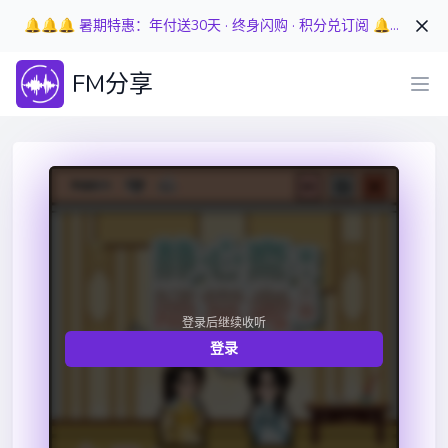
🔔🔔🔔 暑期特惠：年付送30天 · 终身闪购 · 积分兑订阅 🔔🔔🔔
FM分享
登录后继续收听
登录