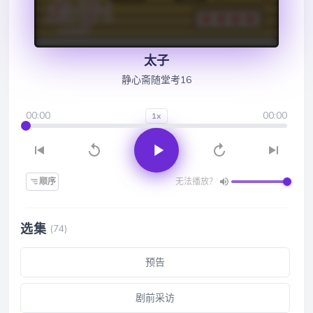
太子
静心斋随堂考16
00:00
00:00
1x
顺序
无法播放？
选集
(74)
预告
剧前采访