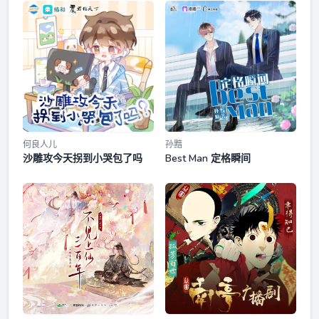
计：时论@时论发电机统筹：豆子@豆子非常豆宣传：夏夏字
幕：OCIR·字幕组@OCIR·字幕组✿音乐组✿演唱：马正阳 吴晛
太子宫秘档·善观棋 01
作曲：陈一哲@陈一哲__ 编曲：陈一哲作词：骆栖淮@骆栖淮
混音：陈一哲曲笛演奏：毛宇龙录音工作室：@天舞
IDG_MUSIC 录音师：任允翔@任任任任_任半仙监制：等待苍
小剧场·少时
老 红线 风行流动✿《求得所》歌词✿爱你似苦中取乐竟也将
那骄傲束之高阁惊惹冠冕堂皇失色，活在这一刻见你似风月悱
第三集
恻却欲言难止强求未舍世间怨侣太多，不如痛快过看今夜，月
色太轻薄看今夜，爱人更清澈不愿隔岸观火，各自问因果 （不
静心斋随堂考03
愿千秋万岁山河）不愿相聚离索，得到又错过 （不愿万古长空
何良人儿
孙黯
沙雕攻今天拐到小哭包了吗
Best Man 定格瞬间
寂寞）众生千恩万谢，拜神佛你我舍生忘死，交一诺利刃沉
花絮之太子驾到01
默，昂首有你在侧山海曲折，尽处便得其所看今夜，月色太轻
薄看今夜，爱人更清澈惟愿入局成策，含笑而对坐（惟愿朝朝
暮暮此刻)惟愿枕边温热，清风来做客（惟愿太平寻常一握）众
剧情歌《求得所》
生千恩万谢，拜神佛你我舍生忘死，交一诺山海曲折，尽处便
得其所不愿隔岸观火，各自问因果 （不愿千秋万岁山河）不愿
第四集
相聚离索，得到又错过 （不愿万古长空寂寞）众生千恩万谢，
拜神佛你我舍生忘死，交一诺利刃沉默，昂首有你在侧山海曲
静心斋随堂考04
折，尽处便得其所见你似风月悱恻偏欲言难止强求未舍正如天
造地设，万般那一个