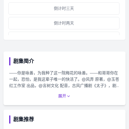
倒计时三天
倒计时两天
倒计时一天
第一集
剧集简介
静心斋随堂考01
——你是咏善，为我种了这一院梅花的咏善。——和哥哥你在
一起，恐怕，是我这辈子唯一的快活了。@风弄 原著，@玉苍
主题曲《冷春》
红工作室 出品，@言树文化 配音，古风广播剧《太子》，剧
情歌《求得所》。7月16日起，每周日@猫耳FM 独家播出，欢
展开
闲话东宫·民俗篇
迎收听。✿配音组✿咏善：马正阳@NAOKI煦咏棋：吴晛@初
心者吴晛✿剧情组✿原著：@风弄监制：等待苍老@粉红胡子
Vincent红线@Chris线配音导演：亮晶晶@青树亮晶晶录音
第二集
师：姜帆编剧：小句剧本监修：乖梓颂@乖酱_梓颂后期：百
剧集推荐
里@桐山弥后期监修：风行流动@风行流动_version2海报设
静心斋随堂考02