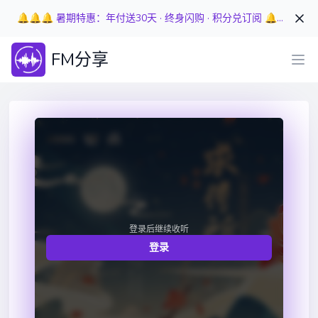
🔔🔔🔔 暑期特惠：年付送30天 · 终身闪购 · 积分兑订阅 🔔🔔🔔
FM分享
登录后继续收听
登录