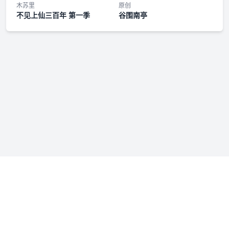
剧情歌《求得所》纯享版
木苏里
原创
不见上仙三百年 第一季
谷围南亭
太子宫秘档·善观棋 02
闲话东宫·纳凉篇
主题曲《冷春》伴奏
剧情歌《求得所》伴奏
第五集
静心斋随堂考05
花絮之太子驾到02
免责声明：若本站收录内容侵犯了您的权益，请附说明联系我们
第六集
admin@fmfenxiang.com
，我们将第一时间处理。