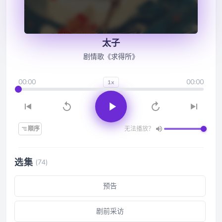
太子
剧情歌《求得所》
00:00
00:00
1x
顺序
无法播放？
选集
(74)
预告
剧前采访