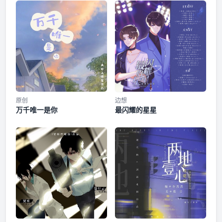
薇、煊煊、王世旸、HAN=主题曲=《亲亲我》策 划：蒂莉瑟
丝作编曲：diu作 词：青山北演 唱：阿寒混 音：何豆雪碧oo原
第六期·只喜欢你
著，Candy Tree Studio携手九万哩工作室联合出品，猫耳FM
全网独播。广播剧《亲亲我》全一季，12月25日起，每周一更
新，欢迎收听。——猫耳FM独家播出，付费内容禁止二改、二
第七期·过往
传及商用——
番外一·Marry
第八期·专属
原创
边想
万千唯一是你
最闪耀的星星
番外二·安稳
福利音·烙印
第九期·永远相爱
第十期·失而复得