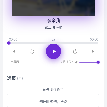
亲亲我
第三期·麻烦
00:00
00:00
1x
顺序
无法播放？
选集
(21)
预告·抓住你了
倒计时·深情，待续