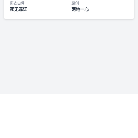
番外三·浪漫主义
斑衣白骨
原创
死无罪证
两地一心
福利音·未来
免责声明：若本站收录内容侵犯了您的权益，请附说明联系我们
admin@fmfenxiang.com
，我们将第一时间处理。