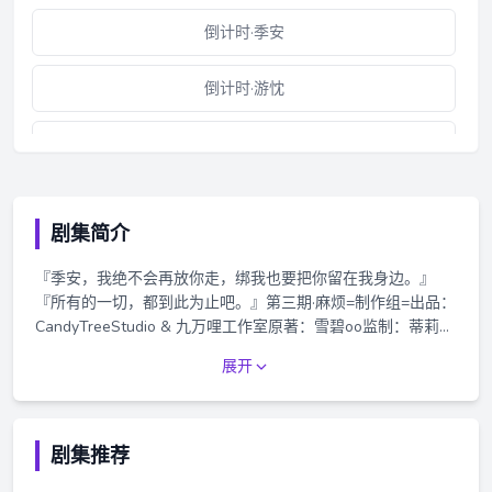
倒计时·季安
倒计时·游忱
第一期·重逢
主题曲·亲亲我
剧集简介
福利音·归处
『季安，我绝不会再放你走，绑我也要把你留在我身边。』
『所有的一切，都到此为止吧。』第三期·麻烦=制作组=出品：
第二期·醉酒
CandyTreeStudio & 九万哩工作室原著：雪碧oo监制：蒂莉瑟
丝策划：蒂莉瑟丝、亚米亚米配音导演：西门紫烟编剧：蕾蕾
展开
第三期·麻烦
后期：三三视觉设计：旺旺小早题字：话梅录音棚：九万哩工
作室录音师：田田字幕：OCIR·字幕组=配音组=游忱：陈冠豪
季安：刘明月楚泷钰：彭尧经纪人王哥：风神叹季安妈妈：迦
第四期·重新来过
陵千叶参与配音：迦陵千叶、偌镝、风神叹、冬赫、沐遥、张
剧集推荐
硕、李衍珩、君宿酒、泠落、杨川、灵均、苏承心、空灵薇
第五期·再不离分