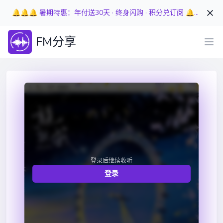
🔔🔔🔔 暑期特惠：年付送30天 · 终身闪购 · 积分兑订阅 🔔🔔🔔
FM分享
登录后继续收听
登录