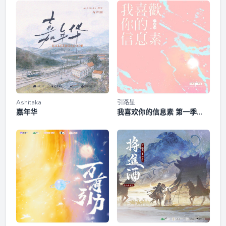
祝麟原著，Candy Tree Studio携手九万哩工作室联合出品，猫
耳FM全网独播，广播剧《失忆后死对头成了我男朋友？》全一
第三集·出柜
季，9月10日起，每周三更新，敬请期待。
第四集·初吻
第五集·留宿
推广曲·宿敌
Ashitaka
引路星
嘉年华
我喜欢你的信息素 第一季
（新）
第六集·骚狗
第七集·分手
主题曲·平行假说
第八集·恢复