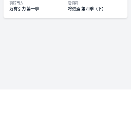
第九集·分家
骑鲸南去
唐酒卿
万有引力·第一季
将进酒 第四季（下）
第十集·告白
200w福利·纪念日小剧场
第十一集·同居
第十二集·完结
if线第一集·倦鸟
if线第二集·停泊
300w福利铃声·陆屿行
免责声明：若本站收录内容侵犯了您的权益，请附说明联系我们
300w福利铃声·商玦
admin@fmfenxiang.com
，我们将第一时间处理。