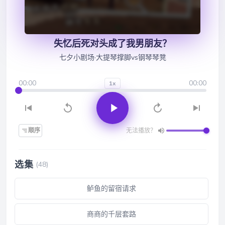
失忆后死对头成了我男朋友？
七夕小剧场·大提琴撑脚vs钢琴琴凳
00:00
00:00
1x
顺序
无法播放？
选集
(48)
鲈鱼的留宿请求
商商的千层套路