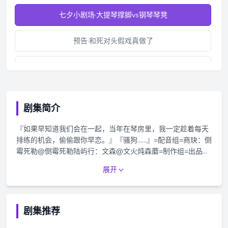
七夕小剧场·大提琴撑脚vs钢琴琴凳
预告·和死对头假戏真做了
预告·我嗑的宿敌CP是真是假？
倒计时3天·约法三章NO.1
剧集简介
倒计时2天·约法三章NO.2
『如果早知道我们会在一起，当年在琴房里，我一定趁着每天
排练的机会，偷偷跟你早恋。』『骚狗……』=配音组=商玦：倒
倒计时1天·约法三章NO.3
霉死勒@倒霉死勒陆屿行：文森@文火炖森蘑=制作组=出品：
@CandyTreeStudio &@九万哩工作室原著：晋江文学城 祝麟
展开
第一集·失忆
监制：迪亚@迪亚Dia策划：清明果@吃一口清明果吧配音导
演：西门紫烟@西门紫烟儿 编剧：迪亚后期：秋浅
@AkiasakoQ版绘制：阿龙@阿龙____龙酱小喵视觉设计：
主题曲·求商公式
Suika@早瀬兎题字：星星@颂星星星也录音棚：九万哩工作
剧集推荐
室录音师：文静字幕：OCIR·字幕组@OCIR·字幕组晋江文学城
第二集·宝贝