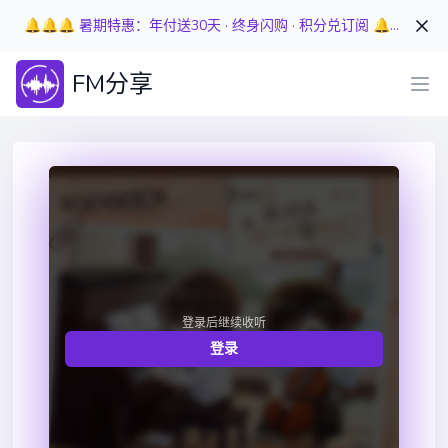
🔔🔔🔔 暑期特惠：年付送30天 · 终身闪购 · 积分兑订阅 🔔🔔🔔
FM分享
登录后继续收听
登录