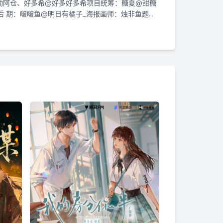
阿勋阿仓、好多希@好多好多希项目统筹：糖夏@甜糖
烫-后 期：啵啵鱼@明日有橘子_海报画师：烛非鱼题
第十一集
魏长歌v唐久：古非凡@古非凡容与:李轻扬@李轻扬
——
第十二集
好姐妹
第十三集
第十四集
第十五集
100W福利·秦孑
100W福利·陈恩赐