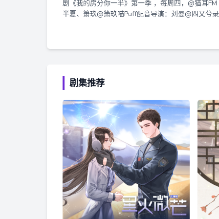
剧《我的房分你一半》第一季 ，每周四，@猫耳F
半夏、箫玖@箫玖喵Puff配音导演：刘曼@四又兮录音
字：梅梢月@梅梢月-排版设计：丁丁@七彩玛丽丁字
咩林染：刘曼周桐：曹一茜@一一一一二一二江暖：
剧集推荐