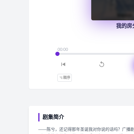
我的房
00:00
顺序
剧集简介
——陈兮，还记得那年圣诞我对你说的话吗？广播剧《我的房分你一半》第一季 · 第十二集@阅文官方微博 叶非夜