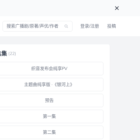
登录/注册
投稿
选集
(22)
织音发布会纯享PV
主题曲纯享版 ·《银河上》
预告
第一集
第二集