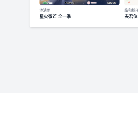
沐清雨
维和粽
星火微芒 全一季
夫君位