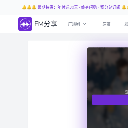
🔔🔔🔔 暑期特惠：年付送30天 · 终身闪购 · 积分兑订阅 🔔
FM分享
广播剧
原著