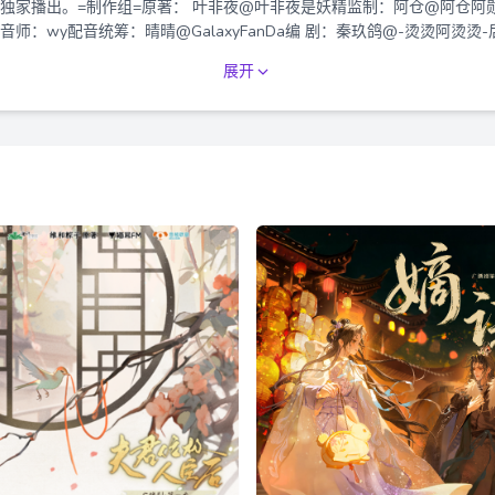
M 独家播出。=制作组=原著： 叶非夜@叶非夜是妖精监制：阿仓@阿仓
师：wy配音统筹：晴晴@GalaxyFanDa编 剧：秦玖鸽@-烫烫阿烫
 幕：@OCIR·字幕组=配音组=陈恩赐：阎么么@阎么么秦孑：魏一凡@
展开
陈景妍@S妍小c——猫耳FM独家播出，付费内容禁止二改、二传及商用