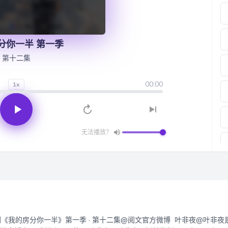
分你一半 第一季
第十二集
00:00
1x
无法播放？
@叶非夜是妖精 原著，@猫耳FM @好多家族 联合出品，广播