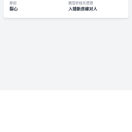
原创
蟾宫折桂乐悠悠
裂心
入错新房嫁对人
免责声明：若本站收录内容侵犯了您的权益，请附说明联系我们
admin@fmfenxiang.com
，我们将第一时间处理。