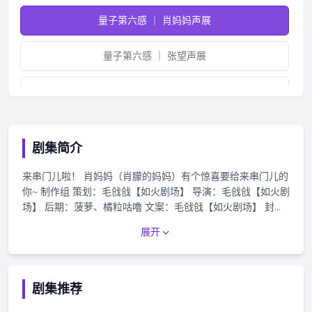
量子第六感 ｜ 肖妈妈声展
量子第六感 ｜ 张望声展
量子第六感 ｜ 余忪声展
量子第六感 预告片
剧集简介
量子第六感 ｜ 第一集 一滴血的奥秘
来串门儿啦！ 肖妈妈（肖朦的妈妈）有个惊喜要给来串门儿的
你~ 制作组 策划：毛戗戗【如火剧场】 导演：毛戗戗【如火剧
量子第六感 ｜ 第二集 你是我的天使
场】 后期：菠萝、橘粒咕噜 文案：毛戗戗【如火剧场】 封
面：小夭【如火剧场】 美工：雪球 字幕：一枝字幕组 部分音
展开
量子第六感 ｜ 第三集 夏娃的到来
效和BGM鸣谢Playlist 配音组 肖妈妈：李雨洲【如火剧场】
量子第六感 ｜ 第四集 一吻定情
剧集推荐
量子第六感 ｜ 第五集 艰巨的任务