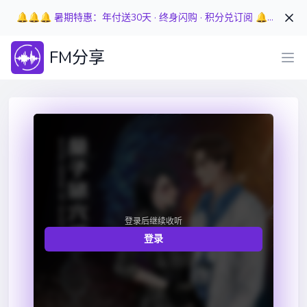
🔔🔔🔔 暑期特惠：年付送30天 · 终身闪购 · 积分兑订阅 🔔🔔🔔
FM分享
登录后继续收听
登录