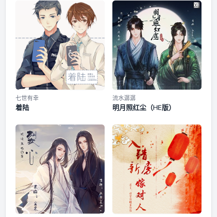
量子第六感 ｜ 终极PK（完结篇）
七世有幸
流水潺潺
着陆
明月照红尘（HE版）