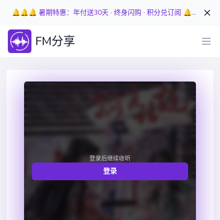
🔔🔔🔔 暑期特惠：年付送30天 · 终身闪购 · 积分兑订阅 🔔🔔🔔
FM分享
登录后继续收听
登录