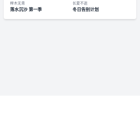
《无碍》伴奏
榉木无青
长夏不逝
落水沉沙 第一季
冬日告别计划
小剧场1
小剧场2
小剧场3
花絮1
花絮2
花絮3
花絮4
免责声明：若本站收录内容侵犯了您的权益，请附说明联系我们
《休要胡说》FT
admin@fmfenxiang.com
，我们将第一时间处理。