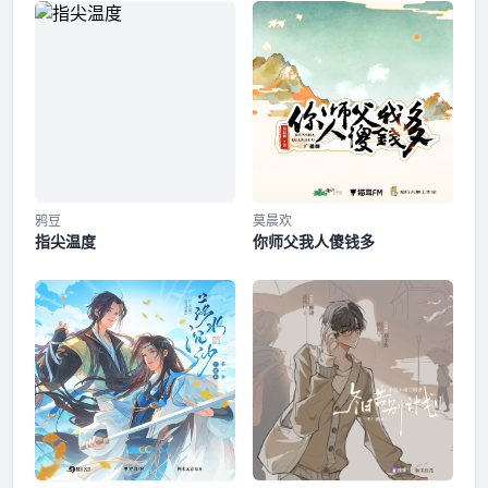
@Strongone壮 骆守宁：陈冠豪@CV陈冠豪 严沉潜：李望松
@摩羯-阿松松松松 梁泉流：音匣老鬼@关帅729 薛情：张喆
第9集
@南喆美槑 少年傅听欢：蔡娜@舒小耗纸_是纸不是子 参与配
音：魏一凡、荣雪峰、拾酒、水蓝、影月倾羽、朔小兔、张雨
濛、刘一鸣、张加麒、蔡杰、杨佳妮、李雪娇、墨潇雨 =制作
第10集
组= 制作团队：SCC7000、恶人谷配音组 统筹：绿意@绿意不
靠谱 、狐狸@我是此间少年郎- 监制：声音在画画@声音在画
第11集
画 策划：绿意、林畈@林畈fan 编剧：千玉玑子@千玉-玑子
配音导演：梁晓强@一坨精致的居居强、落子成玉@落子成玉
第12集
剧本后期监审：瑚琏 录音师：龚浩伟 foley：韩旭，小伟 后
鸦豆
莫晨欢
指尖温度
你师父我人傻钱多
期：空蝉@FreeCicada 配乐制作：浅逸@Heroinllze Q版人设
第13集
板绘：@-囡-囡-团- 正比人设板绘：未禾@WIMP_ 题字设计：
阿予@CHRiiiiiiSSIE 美术排版：渡河弃船@渡河弃船 剧务：夏
天天@夏天冬天没有玩游戏 主题曲《无碍》 音乐制作：
第14集
Zoo+動物連合會@Zoo動物連合會 、SCC7000 策划：绿意 作
词：冥凰@-冥凰- 作编曲：小宇Cosmos@我是你拯救过的小
第15集
宇宙 演唱：遥昇@遥昇昇_Mss 分轨/后期：啊鲤@啊鲤 和声/
戏腔：赤leopard@赤leopard
主题曲 《无碍》