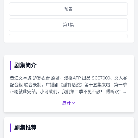
预告
第1集
第2集
第3集
剧集简介
第4集
晋江文学城 楚寒衣青 原著，漫播APP 出品 SCC7000、恶人谷
配音组 联合录制，广播剧《孤有话说》第十五集来啦~ 第一季
第5集
正剧就此完结，小可爱们，我们第二季不见不散！ 傅听欢：当
初我这么讨好你，你却三翻四次躲着我，如今转了性了？ 萧见
展开
第6集
深：当初你接近我另有所图，我当然要防着你 傅听欢：撒谎！
你是有贼心没贼胆！ =配音组= 萧见深：胡良伟@故意不上钩
的鱼yo 薛茂卿(傅听欢)：柒夜@CV柒夜 王让功：瑚琏@瑚琏
第7集
啊 萧旻：魅影之声@魅影之聲大胖胖瘦改 骆皇后：张艾@张
剧集推荐
艾与声俱来 皇帝：大象@我本抽象 万公公：蔡壮壮
第8集