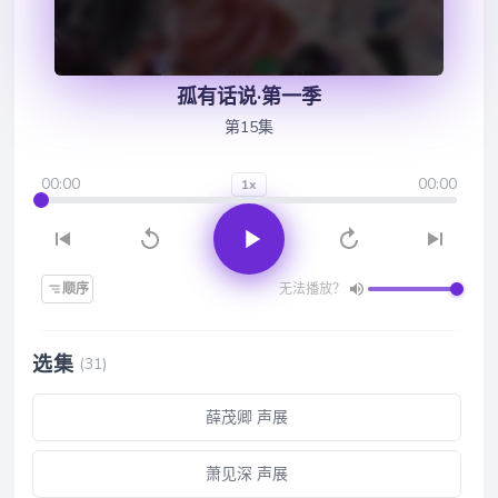
孤有话说·第一季
第15集
00:00
00:00
1x
顺序
无法播放？
选集
(31)
薛茂卿 声展
萧见深 声展