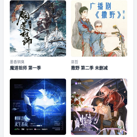
729季寒：孙路路@孙路路729小林：星潮@星潮729大丫鬟：
大星@Dream橙星侍女：赵爽@赵小爽729
花絮一
第十二集
第十三集
第十四集
墨香铜臭
巫哲
魔道祖师 第一季
撒野 第二季 未删减
第十五集
第十六集
第十七集
花絮二