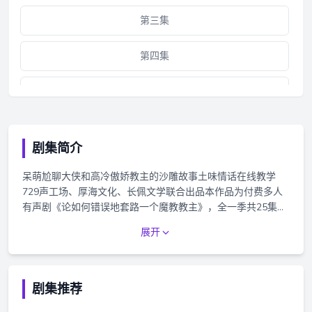
第三集
第四集
第五集
第六集
剧集简介
第七集
呆萌尬聊大侠和高冷傲娇教主的沙雕故事土味情话在线教学
729声工场、厚海文化、长佩文学联合出品本作品为付费多人
第八集
有声剧《论如何错误地套路一个魔教教主》，全一季共25集
（含番外）。9月20日起，猫耳FM独播。首周一次性更新5
展开
第九集
集，之后每周五、六、日每天更新一集，共189钻石（18.9
元）。Staff配音导演：谷江山@谷江山729监制：李秀梅@风
华绝代李秀梅梅后期：小无录音：董玲燕@董二嘻、黑子@黑
第十集
呦黑了个黑、张吉轩海报画师：江山旧温柔@江山旧温柔设
剧集推荐
计：展颜Cast旁白：关帅@关帅729赵剑归：谷江山@谷江山
第十一集