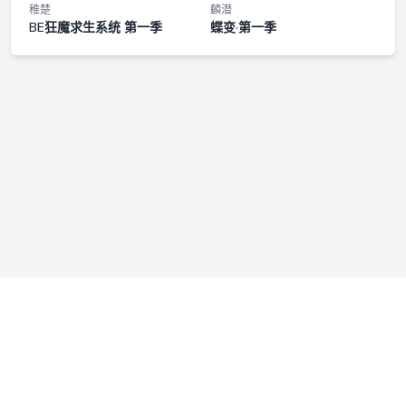
第十八集
稚楚
麟潜
BE狂魔求生系统 第一季
蝶变·第一季
第十九集
第二十集
第二十一集（番外1）
第二十二集（番外2）
第二十三集（番外3）
第二十四集（番外4）
第二十五集（番外5）
免责声明：若本站收录内容侵犯了您的权益，请附说明联系我们
第二十六集（番外6）
admin@fmfenxiang.com
，我们将第一时间处理。