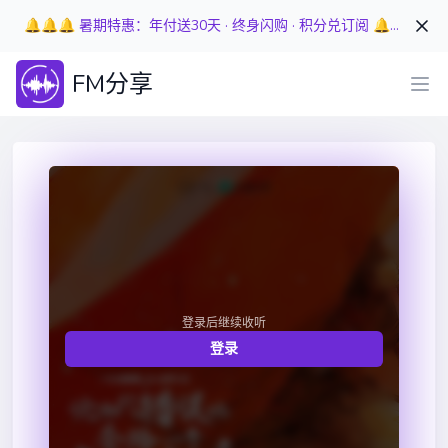
🔔🔔🔔 暑期特惠：年付送30天 · 终身闪购 · 积分兑订阅 🔔🔔🔔
FM分享
登录后继续收听
登录