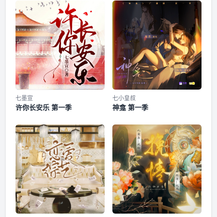
基XVaj、金曾；秋秋 字幕鸣谢：OCIR字幕组@OCIR·字幕组
☀️录音组☀️ 旁白：葒鸶@旁白菌-葒鸶 黎郁/离玉：落子成玉@
第七期
落子成玉 慕陶：金喵儿@不吃素的金喵儿 墨夷初：李郝瑞@
某A不是叔 赵闲辰：魏子童@我才不是麻雀呢 参与配音：柴滔
宏@佛系cv阿柴 、金曾@雲天_XZ 、杨纪坤@蔚蓝星空_Star
第八期
、潘雨祥@聋瘾 、王安静@箜冥啊feifei 、张路@鹿时倾_Yolo
、洛离@cv洛小离 、程诗诗@batsuko_
第九期
第十期
七墨宣
七小皇叔
许你长安乐 第一季
神龛 第一季
第十一期
第十二期
第十三期
花絮01