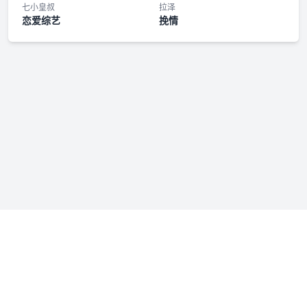
第十四期
七小皇叔
拉泽
恋爱综艺
挽情
第十五期
第十六期
第十七期
第十八期
第十九期
第二十期
第二十一期
免责声明：若本站收录内容侵犯了您的权益，请附说明联系我们
第二十二期
admin@fmfenxiang.com
，我们将第一时间处理。