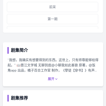
前采
第一期
第二期
第三期
剧集简介
3k追剧福利——离玉早安铃
“我想，我确实有想要得到的东西。这世上，只有师尊能够给得
起。” 📖晋江文学城 无聊到底@小聊我如此善狼 原著，@饭
3k追剧福利——慕陶早安铃
角app 出品，橘子百合工作室 制作，《孽徒【穿书】》有声剧
第一季已上线 ⏰ 4月6日起，每周一/周三中午12点，饭角App
展开
第四期
独家播出 🎐《孽徒【穿书】》有声剧第一季【第十五期】正
式上线！🎐 🌟制作组🌟 策划：栖迟 监制：梌梌 配音导演：
落子成玉@落子成玉 编剧：shy 后期：风车靈雨@风车靈雨 海
第五期
报画师： 二有烛 海报设计：-1℃ 剧名题字：颓丧小屁 录音
剧集推荐
棚：极光艺响@极光艺响 ；Lucen Studio 录音师：维基@维
第六期