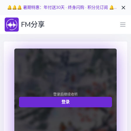
🔔🔔🔔 暑期特惠：年付送30天 · 终身闪购 · 积分兑订阅 🔔🔔🔔
FM分享
登录后继续收听
登录