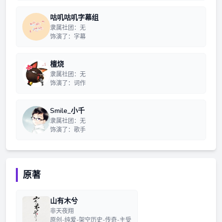
咕叽咕叽字幕组
隶属社团：无
饰演了：字幕
檀烧
隶属社团：无
饰演了：词作
Smile_小千
隶属社团：无
饰演了：歌手
原著
山有木兮
非天夜翔
原创-纯爱-架空历史-传奇-主受