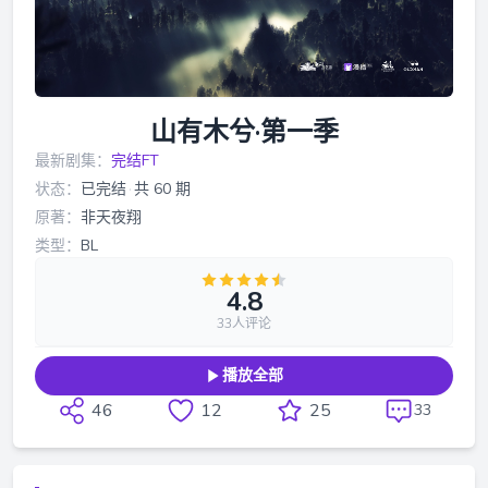
山有木兮·第一季
最新剧集：
完结FT
状态：
已完结
·
共 60 期
原著：
非天夜翔
类型：
BL
4.8
33人评论
播放全部
46
12
25
33