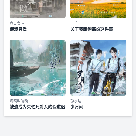
春日负暄
一羊
假戏真做
关于我跟狗离婚这件事
海鸥叫嘎嘎
静水边
被迫成为失忆死对头的假道侣
岁月间