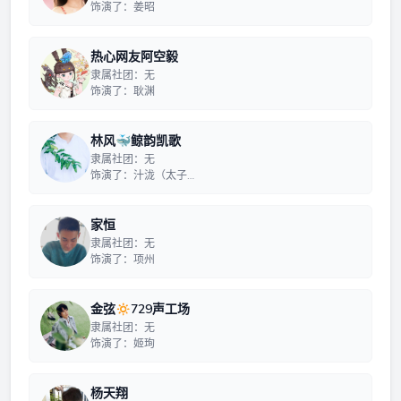
饰演了：姜昭
热心网友阿空毅
隶属社团：无
饰演了：耿渊
林风🐳鲸韵凯歌
隶属社团：无
饰演了：汁泷（太子…
家恒
隶属社团：无
饰演了：项州
金弦🔅729声工场
隶属社团：无
饰演了：姬珣
杨天翔