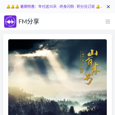
🔔🔔🔔 暑期特惠：年付送30天 · 终身闪购 · 积分兑订阅 🔔🔔🔔
FM分享