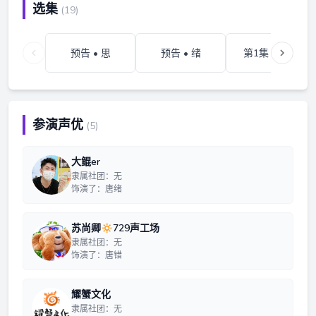
选集
(19)
预告 • 思
预告 • 绪
第1集 • 相遇
参演声优
(5)
大鲲er
隶属社团：无
饰演了：唐绪
苏尚卿🔅729声工场
隶属社团：无
饰演了：唐错
耀蟹文化
隶属社团：无