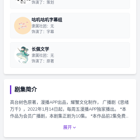
饰演了：策划
咕叽咕叽字幕组
隶属社团：无
饰演了：字幕
长佩文学
隶属社团：无
饰演了：原著
剧集简介
高台树色原著，漫播APP出品，耀蟹文化制作， 广播剧《思绪
万千》，2022年1月14日起，每周五漫播APP独家播出。 *本
作品为会员广播剧，本剧集正剧为10集。 *本作品前2集免费收
听，购买会员可免费收听完整剧情，更可免费畅听声绘剧场全
展开
部剧集。 *