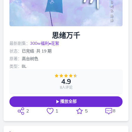
思绪万千
最新剧集：
300w福利•花絮
状态：
已完结
·
共 19 期
原著：
高台树色
类型：
BL
4.9
8人评论
播放全部
2
1
5
8