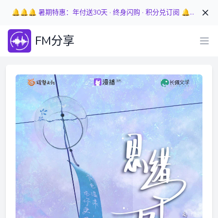
🔔🔔🔔 暑期特惠：年付送30天 · 终身闪购 · 积分兑订阅 🔔🔔🔔
FM分享