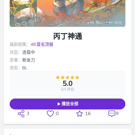
丙丁神通
最新剧集：
48.冒名顶替
状态：
连载中
原著：
断金刀
类型：
BL
5.0
8人评论
播放全部
3
0
16
8