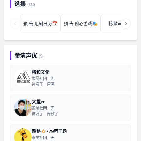
选集
(58)
预 告·追剧日历📅
预 告·偷心游戏🎭
陈麟声·锁🔒
参演声优
(9)
椿和文化
隶属社团：无
饰演了：原著
大鲲er
隶属社团：无
饰演了：麦秋宇
路路🔅729声工场
隶属社团：无