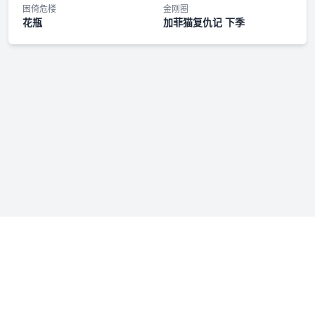
困倚危楼
金刚圈
花瓶
加菲猫复仇记 下季
免责声明：若本站收录内容侵犯了您的权益，请附说明联系我们
admin@fmfenxiang.com
，我们将第一时间处理。