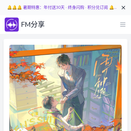
🔔🔔🔔 暑期特惠：年付送30天 · 终身闪购 · 积分兑订阅 🔔🔔🔔
FM分享