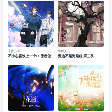
十步方寒
水如天儿
不小心喜欢上一个ED患者怎
鬓边不是海棠红·第三季
么办