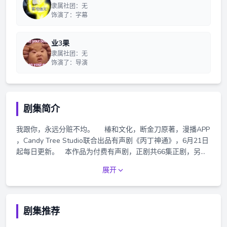
隶属社团：无
饰演了：字幕
业3果
隶属社团：无
饰演了：导演
剧集简介
我跟你，永远分赃不均。 椿和文化，断金刀原著，漫播APP
，Candy Tree Studio联合出品有声剧《丙丁神通》，6月21日
起每日更新。 本作品为付费有声剧，正剧共66集正剧，另有
2集小剧场，每集时长约12分钟。单集价格为30红豆，前10集
展开
免费收听，购买可收听完整剧集，花絮，福利音等随机掉落。
禁止盗版，篡改，用于其他商业用途等行为，违者必追究法律
责任。
剧集推荐