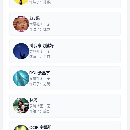
饰演了：陈麟声
业3果
隶属社团：无
饰演了：妮妮
叫我家明就好
隶属社团：无
饰演了：旁白
FISH余昌宇
隶属社团：无
饰演了：施简
林芯
隶属社团：无
饰演了：编剧
OCIR·字幕组