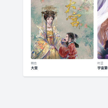
明也
叶涩
大宫
宇宙第