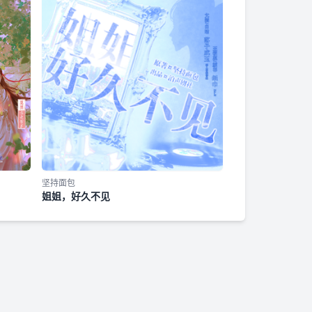
坚持面包
姐姐，好久不见