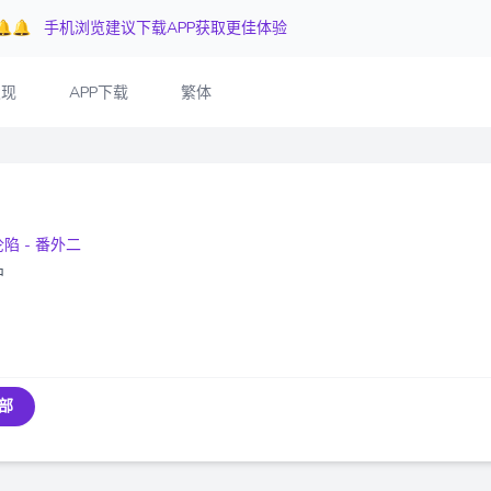
🔔🔔
手机浏览建议下载APP获取更佳体验
发现
APP下载
繁体
沦陷 - 番外二
中
部