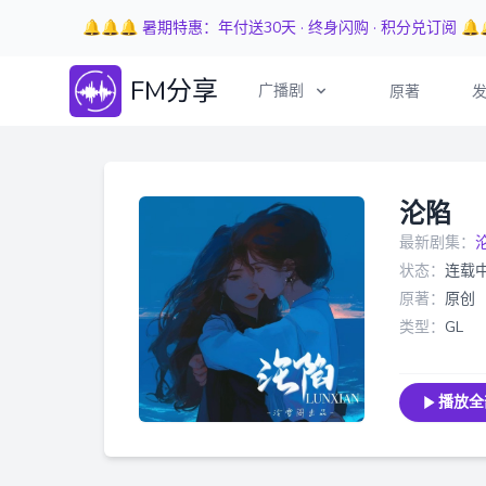
🔔🔔🔔 暑期特惠：年付送30天 · 终身闪购 · 积分兑订阅 🔔
FM分享
广播剧
原著
沦陷
最新剧集：
状态：
连载
原著：
原创
类型：
GL
播放全