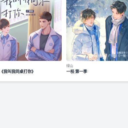
绿山
《我叫我同桌打你》
一枝·第一季