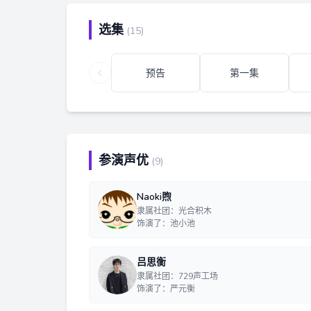
选集
(15)
预告
第一集
参演声优
(9)
Naoki煦
隶属社团：光合积木
饰演了：池小池
吕思衡
隶属社团：729声工场
饰演了：严元衡