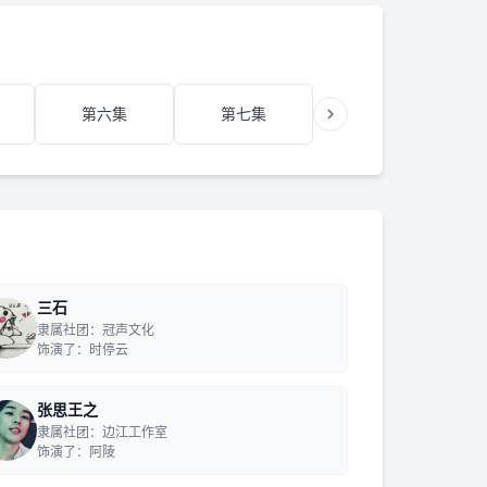
第六集
第七集
第八集
三石
隶属社团：冠声文化
饰演了：时停云
张思王之
隶属社团：边江工作室
饰演了：阿陵