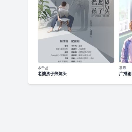
水千丞
靠靠
老婆孩子热炕头
广播剧