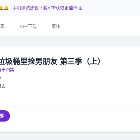
🔔🔔
手机浏览建议下载APP获取更佳体验
发现
APP下载
繁体
垃圾桶里捡男朋友 第三季（上）
第十四集
中
南去
部