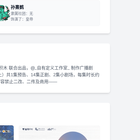
孙熹鹤
隶属社团：无
饰演了：皇帝
木 联合出品，@_自有定义工作室_ 制作广播剧
）共1集预告、14集正剧、2集小剧场，每集时长约
费内容禁止二改、二传及商用——