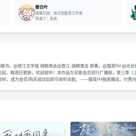
姜白叶
隶属社团：独立团配音工作室
饰演了：系统
书。@晋江文学城 骑鲸南去@晋江-骑鲸南去 原著，@猫耳FM @光合积
3日起，每周日更新，欢迎收听！本作品为买断会员双行广播剧，第三季（上
集免费收听，成为会员/购买成功后即可收听全剧。——猫耳FM独家播出，付