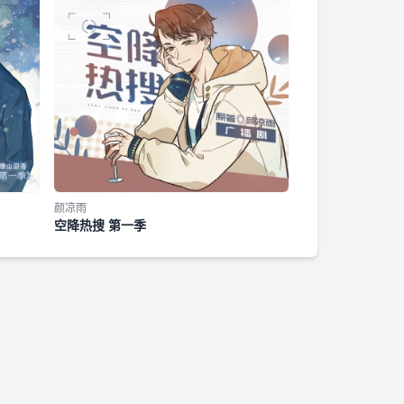
颜凉雨
空降热搜 第一季