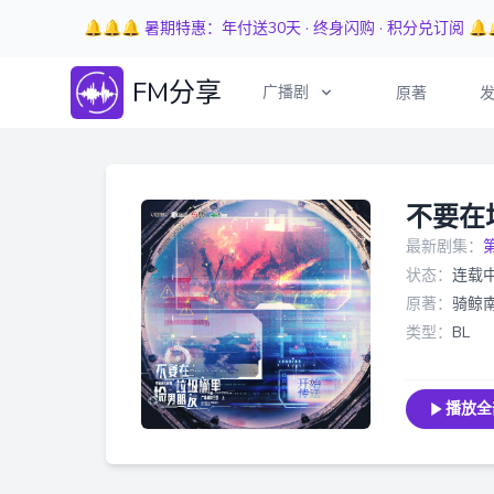
🔔🔔🔔 暑期特惠：年付送30天 · 终身闪购 · 积分兑订阅 🔔
FM分享
广播剧
原著
不要在
最新剧集：
状态：
连载
原著：
骑鲸
类型：
BL
播放全