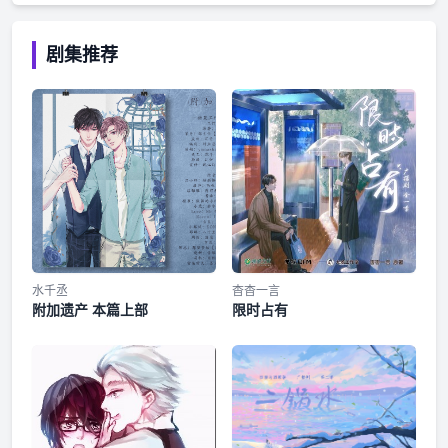
剧集推荐
水千丞
杳杳一言
附加遗产 本篇上部
限时占有