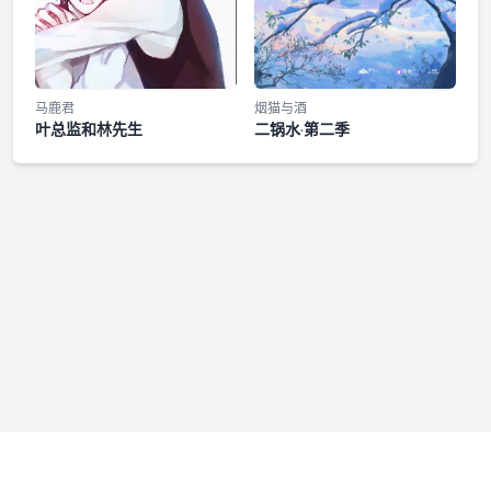
马鹿君
烟猫与酒
叶总监和林先生
二锅水·第二季