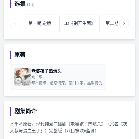
选集
(13)
第一期 定版
ED《别开生面》
第二期 完整版
原著
老婆孩子热炕头
水千丞
都市情缘，虐恋情深，豪门世家，黑帮情仇
剧集简介
水千丞原著，现代纯爱广播剧《老婆孩子热炕头》（又名《灰
大叔与混血王子》）完整版（八目筝吹x蓝调）