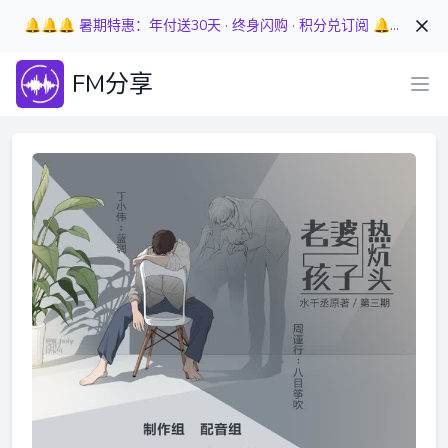
🔔🔔🔔 暑期特惠：年付送30天 · 终身闪购 · 积分兑订阅 🔔🔔🔔
FM分享