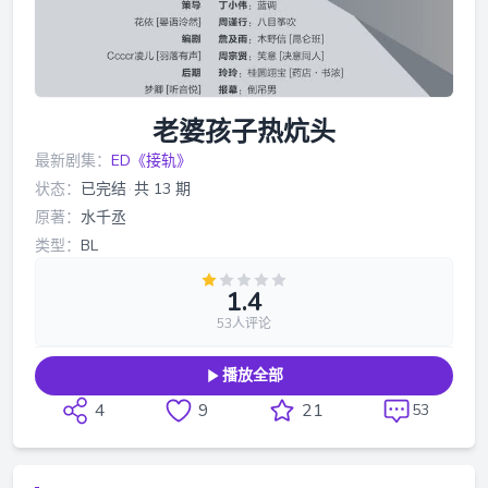
老婆孩子热炕头
最新剧集：
ED《接轨》
状态：
已完结
·
共 13 期
原著：
水千丞
类型：
BL
1.4
53人评论
播放全部
4
9
21
53