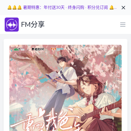
🔔🔔🔔 暑期特惠：年付送30天 · 终身闪购 · 积分兑订阅 🔔🔔🔔
FM分享