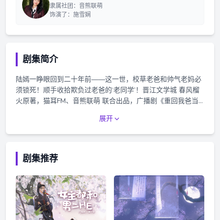
隶属社团：音熊联萌
饰演了：施雪娴
剧集简介
陆嫣一睁眼回到二十年前——这一世，校草老爸和帅气老妈必
须锁死！顺手收拾欺负过老爸的‘老同学’！晋江文学城 春风榴
火原著，猫耳FM、音熊联萌 联合出品，广播剧《重回我爸当
校草那几年》全一季，8月4日起，每周六猫耳FM独家播出。本
展开
作品为付费广播剧，全一季共22集正剧，包含1个预告、3个番
外、若干彩蛋，歌曲以及花絮等随机掉落，正剧每集时长约35
分钟，前4集免费收听，共399钻石 (39.9元），购买成功后，
即可收听全剧。——猫耳FM独家播出，付费内容禁止二改，二
剧集推荐
传以及商用——