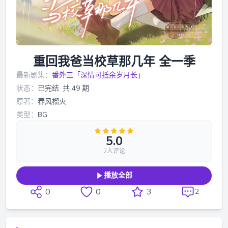
重回我爸当校草那几年 全一季
最新剧集：
番外三「深情可抵余岁月长」
状态：
已完结
·
共 49 期
原著：
春风榴火
类型：
BG
5.0
2人评论
播放全部
0
0
3
2