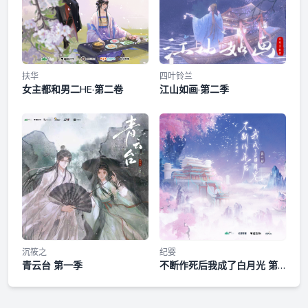
扶华
四叶铃兰
女主都和男二HE·第二卷
江山如画·第二季
沉筱之
纪婴
青云台 第一季
不断作死后我成了白月光 第
一季