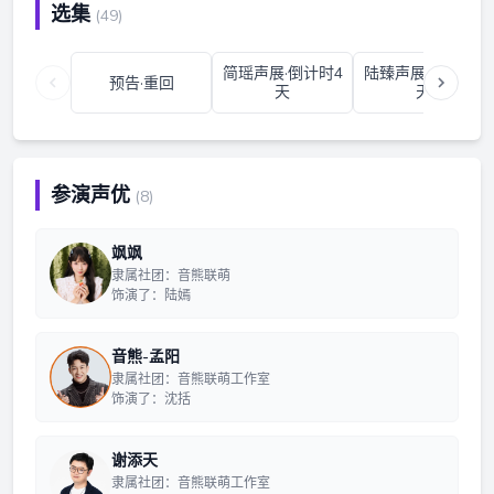
选集
(49)
简瑶声展·倒计时4
陆臻声展·倒计时3
预告·重回
天
天
参演声优
(8)
飒飒
隶属社团：音熊联萌
饰演了：陆嫣
音熊-孟阳
隶属社团：音熊联萌工作室
饰演了：沈括
谢添天
隶属社团：音熊联萌工作室