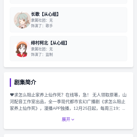
长歌【从心组】
隶属社团：无
饰演了：歌手
绯村柯北【从心组】
隶属社团：无
饰演了：监制
剧集简介
❤求怎么阻止家养上仙作死？在线等，急！ 无人领取原著，山
河配音工作室出品，全一季现代都市玄幻广播剧《求怎么阻止
家养上仙作死》，漫播APP独播，12月25日起，每周三19：00
更新。 本作品为付费广播剧，正剧共11集，每集时长约25分
展开
钟，含2个小剧场，1首主题曲。价格为2290红豆。 【剧集介
绍】 青玄：郭晓晓，奇经八脉皆为污秽，便是予以兽妖，也不
是肯吃的。汝如此不中用，活着也是无趣，不如吾教汝**——