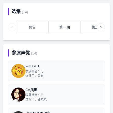
选集
(14)
预告
第一期
第二期
参演声优
(14)
wm7201
隶属社团：无
饰演了：青玄
CV凤凰
隶属社团：无
饰演了：郭晓晓