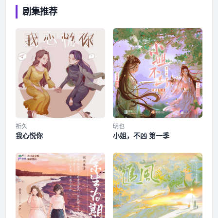
郭晓晓：是，我有罪。 青玄：汝庸碌无为，整日同蛇虫鼠蚁为
剧集推荐
伍，卑贱底下，内心污秽！ 郭晓晓：对，我的错。 青玄：饭
呢？怎么还没好？ 郭晓晓：上仙您看这个怎么样？ 青玄：我
要佛跳墙。 郭晓晓：什么？！【OS】没人和我说过，神仙这
么难伺候啊！ 博士郭晓晓在一次偶然中捡到了一把古剑，其中
竟然栖息着上古神仙，可是，没人说过神仙这么难伺候啊！一
言不合就作死，还拉着宿主强行修炼？升级打怪流轻百合广播
剧，傲娇上仙与摆烂博士的奇幻冒险开启啦！ 【CAST】 青
玄：风镜 郭晓晓：凤凰 狮子雪：七濑薰 朝雨：凤城 苍霞：蓦
浅浅 青衣：砾小蔓 肖凌：叙白 颜茹淳：虫小师 程碧兰：洛琳
尤幽：超超 幽冥鬼皇：大蟀蝈 参与演出：洛琳，以煦，姚
宁，尘话 -本作品第一集免费收听，购买剧集可收听完整剧
祈久
明也
我心悦你
小姐，不凶 第一季
情。 禁止盗版、篡改、用于其他商业用途等行为，违者必追究
法律责任。-