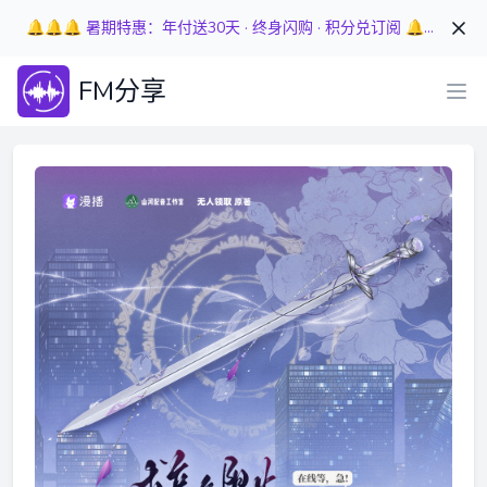
🔔🔔🔔 暑期特惠：年付送30天 · 终身闪购 · 积分兑订阅 🔔🔔🔔
FM分享