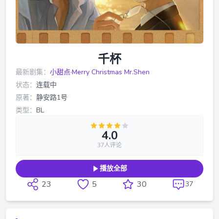
千杯
最新剧集：
小甜点·Merry Christmas Mr.Shen
状态：
连载中
原著：
静安路1号
类型：
BL
4.0
37人评论
播放全部
23
5
30
37