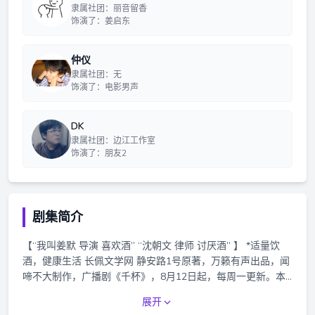
隶属社团：丽音留香
饰演了：姜启东
仲仪
隶属社团：无
饰演了：电影男声
DK
隶属社团：边江工作室
饰演了：朋友2
剧集简介
【“我叫姜默 导演 喜欢酒” “沈朝文 律师 讨厌酒” 】 *适量饮
酒，健康生活 长佩文学网 静安路1号原著，万籁有声出品，闻
啼不大制作，广播剧《千杯》，8月12日起，每周一更新。本
作品为付费广播剧，全一季共11集正剧，另包含番外2集，小
展开
剧场1集，花絮每周四更新。每集正剧时长约40分钟，前3集免