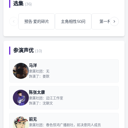
选集
(36)
预告·爱的碎片
主角相性50问
第一杯·微醺
参演声优
(10)
马洋
隶属社团：无
饰演了：姜默
陈张太康
隶属社团：边江工作室
饰演了：沈朝文
前无
隶属社团：春色惊鸿广播剧社，前决意同人成员