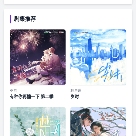
费收听，购买成功后即可收听全剧，本季共219钻石(21.9
元)。-猫耳FM独家播出，付费内容禁止二传、二改-
剧集推荐
巫哲
林与珊
有种你再撞一下 第二季
岁时