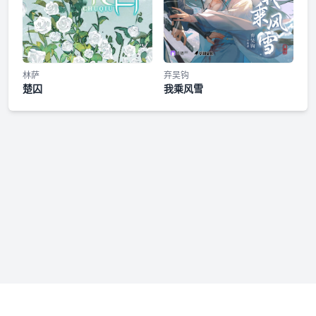
林萨
弃吴钩
楚囚
我乘风雪