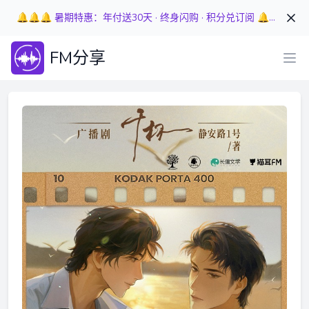
🔔🔔🔔 暑期特惠：年付送30天 · 终身闪购 · 积分兑订阅 🔔🔔🔔
FM分享