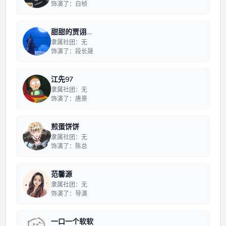
饰演了：白帧
甜甜的贾诩…
隶属社团：无
饰演了：段长晟
江先97
隶属社团：无
饰演了：唐景
煎蛋饼饼
隶属社团：无
饰演了：陈总
范馨源
隶属社团：无
饰演了：导演
一口一个软软