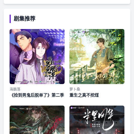
即可免费收听全剧，更可免费畅听声绘剧场全部剧集 （ps：成
越：小爷我成年了！
剧集推荐
海鶄落
萝卜桑
《捡到男鬼后脱单了》第二季
重生之真不挖煤