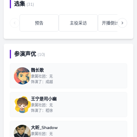
选集
(31)
预告
主役采访
开播倒计时③天
参演声优
(10)
魏长歌
隶属社团：无
饰演了：成越
王宁是司小幽
隶属社团：无
饰演了：嵇徐
大昕_Shadow
隶属社团：无