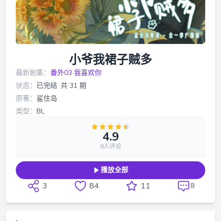
小爷我裙子贼多
最新剧集：
番外03 我喜欢你
状态：
已完结
·
共 31 期
原著：
鲨住岛
类型：
BL
4.9
8人评论
播放全部
3
84
11
8