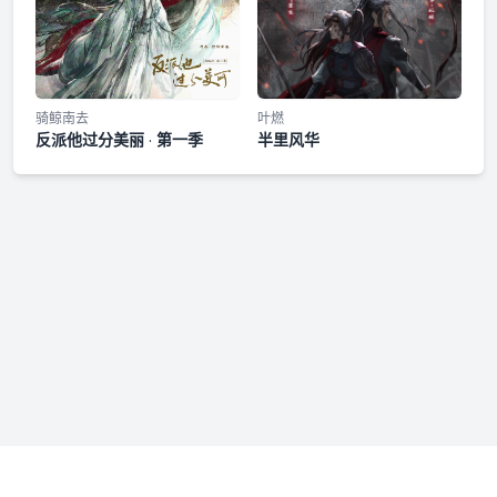
骑鲸南去
叶燃
反派他过分美丽 · 第一季
半里风华