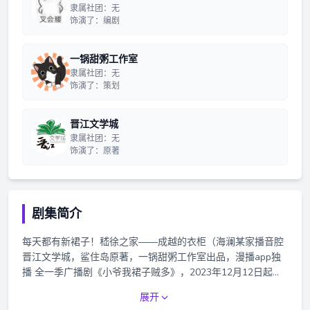
隶属社团：无
饰演了：编剧
一锅甜粥工作室
隶属社团：无
饰演了：策划
晋江文学城
隶属社团：无
饰演了：原著
剧集简介
每天都有新裙子！嵇徐之家——成越的衣柜（海澜某家播音腔
晋江文学城，鲨住岛原著，一锅甜粥工作室出品，漫播app独
播 全一季广播剧《小爷我裙子贼多》，2023年12月12日起，
每周二漫播APP独家播出 本作品为会员广播剧，本剧集正剧为
展开
20集，小剧场花絮福利不定期掉落 前两集免费试听，购买会员