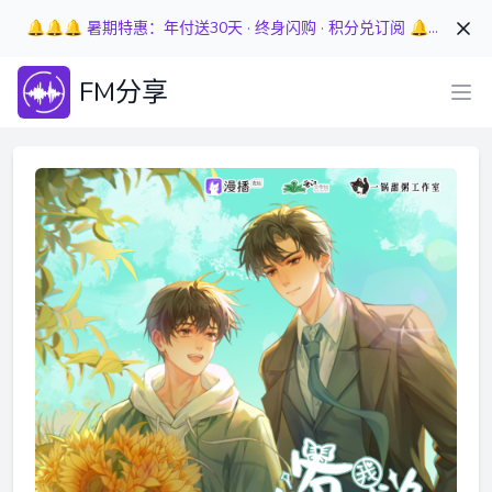
🔔🔔🔔 暑期特惠：年付送30天 · 终身闪购 · 积分兑订阅 🔔🔔🔔
FM分享