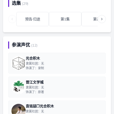
选集
(29)
预告·归途
第1集
第2集
参演声优
(12)
光合积木
隶属社团：无
饰演了：录制
晋江文学城
隶属社团：无
饰演了：原著
袁铭喆❐光合积木
隶属社团：无