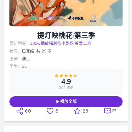
提灯映桃花·第三季
最新剧集：
300w播放福利❀小剧场·关爱二毛
状态：
已完结
·
共 29 期
原著：
淮上
类型：
BL
4.9
67人评论
播放全部
60
8
23
67