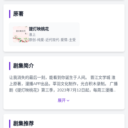
原著
提灯映桃花
淮上
原创-纯爱-近代现代-爱情-主受
剧集简介
让我消失的最后一刻，能看到你诞生于人间。 晋江文学城 淮
上原著，漫播APP出品，莘羽文化制作，光合积木录制。 广播
剧《提灯映桃花》第三季，2023年7月12日起，每周三漫播
APP独家播出。 本作品为付费广播剧，本剧集正剧为12集，番
展开
外1集，每集时长约28分钟，价格为2690红豆，会员有8折优
惠哦~ 前1集免费收听，购买剧集可收听完整剧情。
剧集推荐