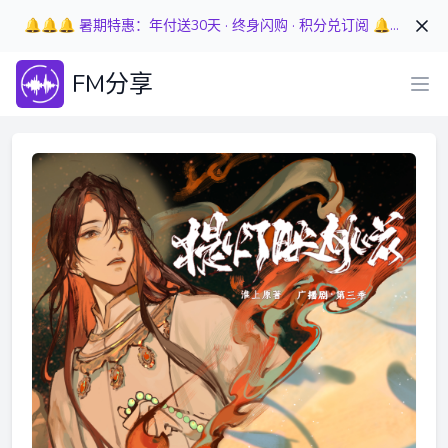
🔔🔔🔔 暑期特惠：年付送30天 · 终身闪购 · 积分兑订阅 🔔🔔🔔
FM分享