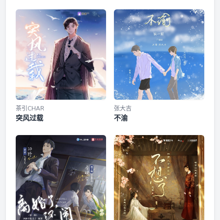
茶引CHAR
张大吉
突风过载
不渝