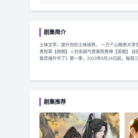
剧集简介
土味文学，提升你的土味境界。 一万个心眼男大学生【风允之】 x 顶流且敏感配音演员【卡修】 OS超多假高冷班长 【小苒】 x 人缘好花痴文艺委员【糖醋排骨】 双标高冷伪直
男校草【商桐】 x 钓系超气质美院男神【吴晛】 自我欺骗的冷静霸总【续续点灯】 x 清冷斯文的伪金丝雀【刘思岑】 加油油原著，民熙物阜工作室出品。 广播剧《土味文学使
我灵魂升华了》第一季，2023年6月14日起，每周
员即可收听完整剧集，更可畅听声绘剧场全部剧集~
剧集推荐