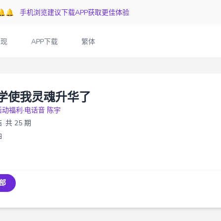
🔔🔔
手机浏览建议下载APP获取更佳体验
发现
APP下载
繁体
学使我灵魂升华了
活动福利·电话音 陈宇
结
·
共 25 期
油
部