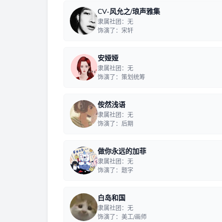
CV-风允之/琅声雅集
隶属社团：无
饰演了：宋轩
安娅娅
隶属社团：无
饰演了：策划统筹
侒然浅语
隶属社团：无
饰演了：后期
做你永远的加菲
隶属社团：无
饰演了：题字
白岛和国
隶属社团：无
饰演了：美工/画师