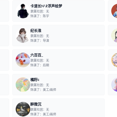
卡道长№♪浮声绘梦
隶属社团：无
饰演了：陈宇
纪长淮
隶属社团：无
饰演了：导演
六百百_
隶属社团：无
饰演了：后期
橘籽ii
隶属社团：无
饰演了：美工/画师
醉微沉
隶属社团：无
饰演了：美工/画师