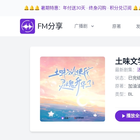
🔔🔔🔔 暑期特惠：年付送30天 · 终身闪购 · 积分兑订阅 🔔
FM分享
广播剧
原著
土味文
最新剧集：
状态：
已完
原著：
加油
类型：
BL
播放全