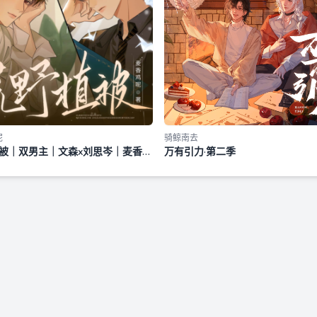
呢
骑鲸南去
被｜双男主｜文森x刘思岑｜麦香鸡
万有引力·第二季
｜追妻 火葬场 破镜重圆 治愈救赎