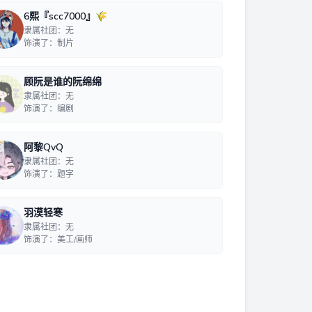
6熙『scc7000』🌾
隶属社团：无
饰演了：制片
顾阮是谁的阮绵绵
隶属社团：无
饰演了：编剧
阿黎QvQ
隶属社团：无
饰演了：题字
羽漠轻寒
隶属社团：无
饰演了：美工/画师