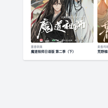
墨香铜臭
麦香鸡
魔道祖师日语版 第二季（下）
荒野植
呢原著