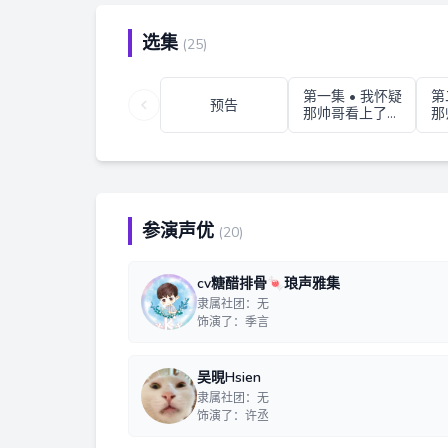
选集
(25)
第一集 • 我怀疑
第
预告
那帅哥看上了我
那
的人 01
参演声优
(20)
cv糖醋排骨🍬琅声雅集
隶属社团：无
饰演了：季言
吴晛Hsien
隶属社团：无
饰演了：许丞