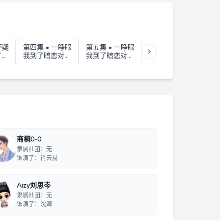
怀疑
第四集 • 一睁眼
第五集 • 一睁眼
第六集 • 一睁眼
第
了我
我到了暗恋对象
我到了暗恋对象
我到了暗恋对象
我
床上 01
床上 02
床上 03
商桐0-0
隶属社团：无
饰演了：肖云赫
Aizy刘思岑
隶属社团：无
饰演了：沈卿