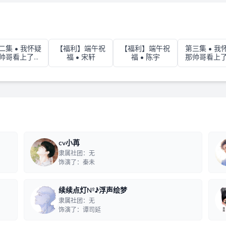
二集 • 我怀疑
【福利】端午祝
【福利】端午祝
第三集 • 我
帅哥看上了我
福 • 宋轩
福 • 陈宇
那帅哥看上
的人 02
的人 03
cv小苒
隶属社团：无
饰演了：秦未
续续点灯№♪浮声绘梦
隶属社团：无
饰演了：谭司延