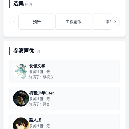
选集
(49)
预告
主役前采
第1集
参演声优
(7)
长佩文学
隶属社团：无
饰演了：版权方
机智少年Cifer
隶属社团：无
饰演了：贺言
路人戊
隶属社团：无