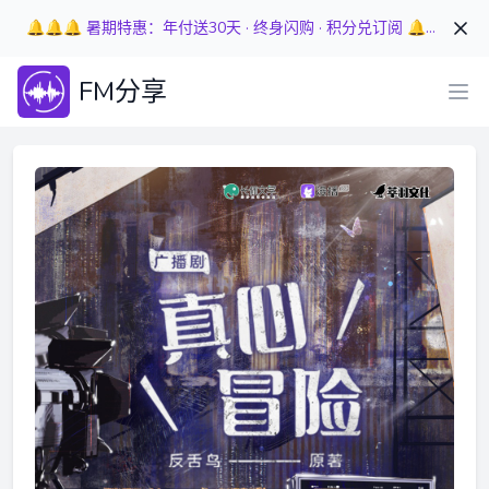
🔔🔔🔔 暑期特惠：年付送30天 · 终身闪购 · 积分兑订阅 🔔🔔🔔
FM分享