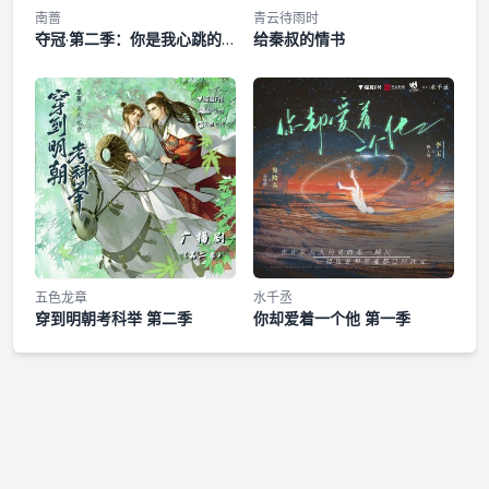
南蔷
青云待雨时
夺冠·第二季：你是我心跳的
给秦叔的情书
精准落点
五色龙章
水千丞
穿到明朝考科举 第二季
你却爱着一个他 第一季