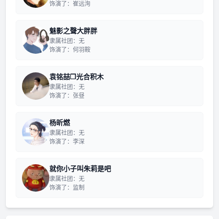
饰演了：崔远洵
魅影之聲大胖胖
隶属社团：无
饰演了：何羽鞍
袁铭喆❐光合积木
隶属社团：无
饰演了：张昼
杨昕燃
隶属社团：无
饰演了：李深
就你小子叫朱莉是吧
隶属社团：无
饰演了：监制