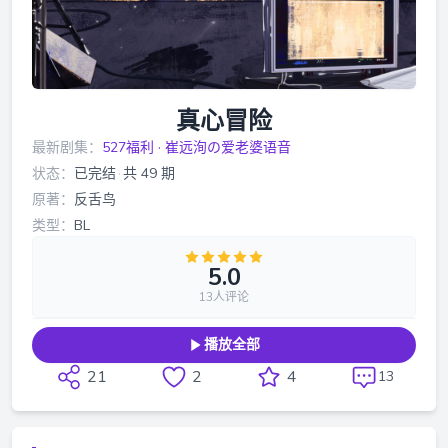
真心冒险
最新剧集：
527福利 · 崔远洵の爱老婆语音
状态：
已完结
·
共 49 期
原著：
反舌鸟
类型：
BL
5.0
13人评论
播放全部
21
2
4
13