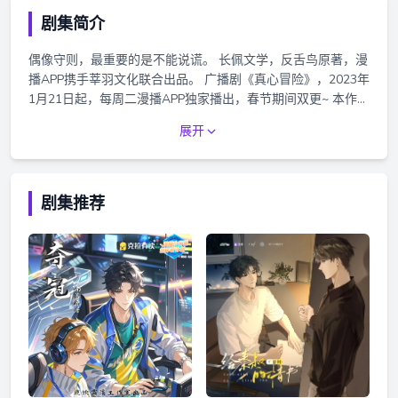
剧集简介
偶像守则，最重要的是不能说谎。 长佩文学，反舌鸟原著，漫
播APP携手莘羽文化联合出品。 广播剧《真心冒险》，2023年
1月21日起，每周二漫播APP独家播出，春节期间双更~ 本作品
为会员广播剧，本剧集正剧为15集~ 每集时长约28分钟~ 前2
展开
集免费收听，购买会员即可免费收听全剧，更可免费畅听声绘
剧场全部剧集~
剧集推荐