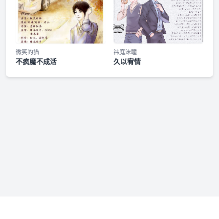
微笑的猫
祎庭沫瞳
不疯魔不成活
久以宥情