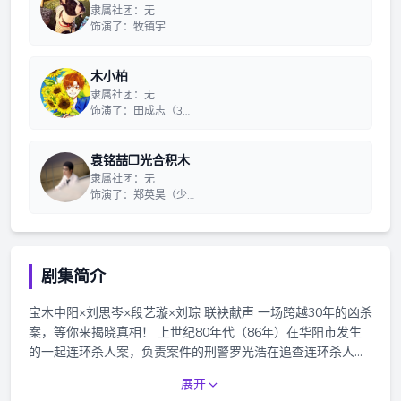
隶属社团：无
饰演了：牧镇宇
木小柏
隶属社团：无
饰演了：田成志（3…
袁铭喆❐光合积木
隶属社团：无
饰演了：郑英昊（少…
剧集简介
宝木中阳×刘思岑×段艺璇×刘琮 联袂献声 一场跨越30年的凶杀
案，等你来揭晓真相！ 上世纪80年代（86年）在华阳市发生
的一起连环杀人案，负责案件的刑警罗光浩在追查连环杀人案
凶手时，意外进入时间交错之地的隧道。在隧道被凶手击倒并
展开
失去意识，醒来后发现“穿越”到30年后的华阳。 也许冥冥之中