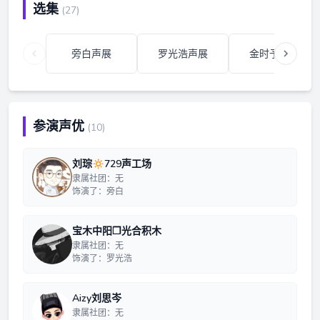
选集
(27)
旁白声展
罗光浩声展
金时予声展
参演声优
(10)
刘琮🔅729声工场
隶属社团：无
饰演了：旁白
宝木中阳❒光合积木
隶属社团：无
饰演了：罗光浩
Aizy刘思岑
隶属社团：无