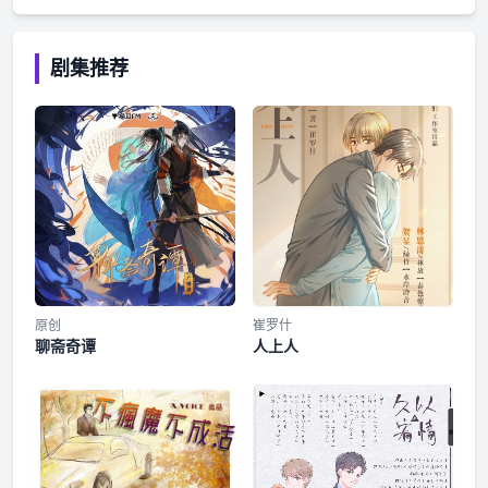
命运自有安排，30年前牵扯其中的一些人又聚到了一起，通过
各种努力慢慢揭开了最终的真相......
剧集推荐
原创
崔罗什
聊斋奇谭
人上人