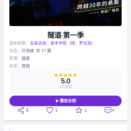
隧道·第一季
最新剧集：
主役访谈：宝木中阳（饰：罗光浩）
状态：
已完结
·
共 27 期
原著：
隧道
类型：
其他
5.0
4人评论
播放全部
6
1
1
4