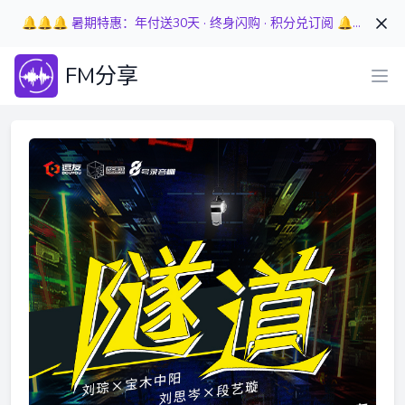
🔔🔔🔔 暑期特惠：年付送30天 · 终身闪购 · 积分兑订阅 🔔🔔🔔
FM分享