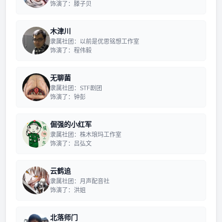
饰演了：滕子贝
木津川
隶属社团：以前是优思铭想工作室
饰演了：程伟毅
无聊菌
隶属社团：STF剧团
饰演了：钟彭
倔强的小红军
隶属社团：株木琅玛工作室
饰演了：吕弘文
云鹤追
隶属社团：月声配音社
饰演了：洪姐
北落师门