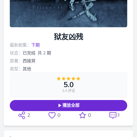
狱友凶残
最新剧集：
下期
状态：
已完结
·
共 2 期
原著：
西陵冥
类型：
其他
5.0
3人评论
播放全部
2
0
0
3