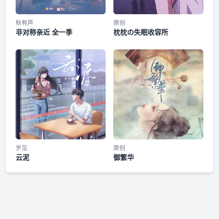
秋有声
原创
非对称亲近 全一季
枕枕の失眠收容所
岁见
原创
云泥
御繁华