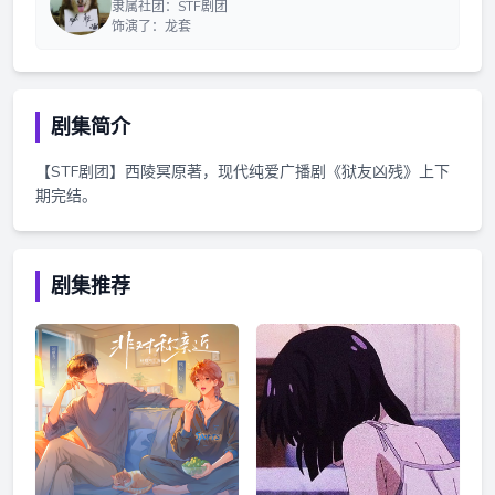
隶属社团：STF剧团
饰演了：龙套
剧集简介
【STF剧团】西陵冥原著，现代纯爱广播剧《狱友凶残》上下
期完结。
剧集推荐