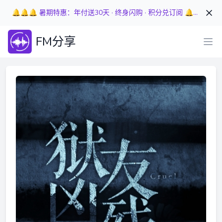
🔔🔔🔔 暑期特惠：年付送30天 · 终身闪购 · 积分兑订阅 🔔🔔🔔
FM分享