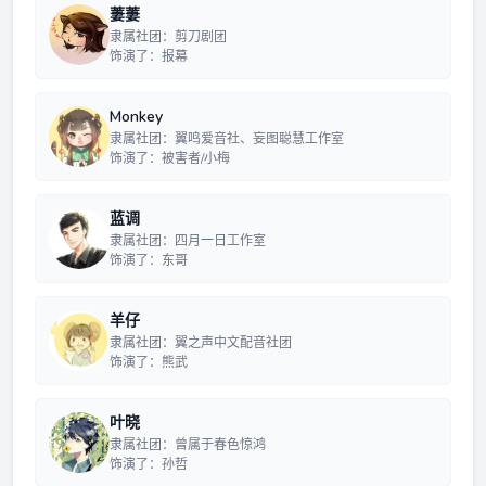
萋萋
隶属社团：剪刀剧团
饰演了：报幕
Monkey
隶属社团：翼鸣爱音社、妄图聪慧工作室
饰演了：被害者/小梅
蓝调
隶属社团：四月一日工作室
饰演了：东哥
羊仔
隶属社团：翼之声中文配音社团
饰演了：熊武
叶晓
隶属社团：曾属于春色惊鸿
饰演了：孙哲