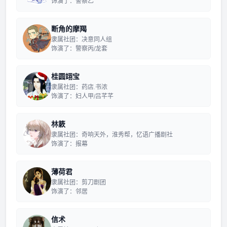
饰演了：警察乙
断角的摩羯
隶属社团：决意同人组
饰演了：警察丙/龙套
桂圆翊宝
隶属社团：药店.书浓
饰演了：妇人甲/吕芊芊
林簌
隶属社团：奇响天外，淮秀帮，忆语广播剧社
饰演了：报幕
薄荷君
隶属社团：剪刀剧团
饰演了：邻居
信术