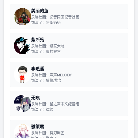
美丽的鱼
隶属社团：影音同画配音社团
饰演了：易衡奶奶
紫断殇
隶属社团：紫家大院
饰演了：曹检察官
李逍遥
隶属社团：声声MELODY
饰演了：狱警/龙套
无痕
隶属社团：星之声中文配音组
饰演了：律师
雅策君
隶属社团：剪刀剧团