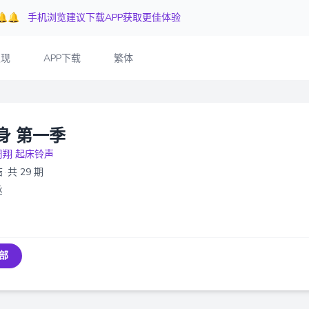
🔔🔔
手机浏览建议下载APP获取更佳体验
发现
APP下载
繁体
身 第一季
周翔 起床铃声
结
·
共 29 期
丞
部