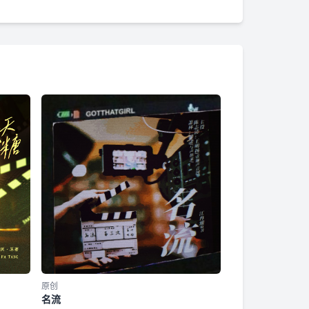
原创
名流