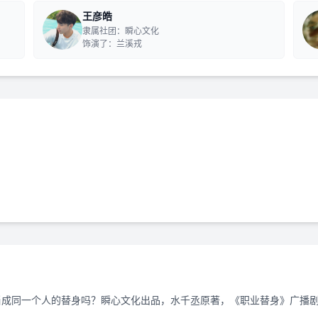
王彦皓
隶属社团：瞬心文化
饰演了：兰溪戎
成同一个人的替身吗？瞬心文化出品，水千丞原著，《职业替身》广播剧