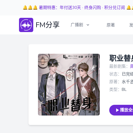
🔔🔔🔔 暑期特惠：年付送30天 · 终身闪购 · 积分兑订阅 🔔
FM分享
广播剧
原著
职业替
最新剧集：
状态：
已完
原著：
水千
类型：
BL
播放全