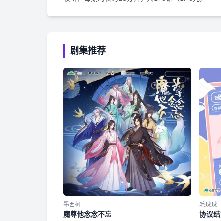
剧集推荐
墨西柯
毛球球
魔尊他念念不忘
协议结