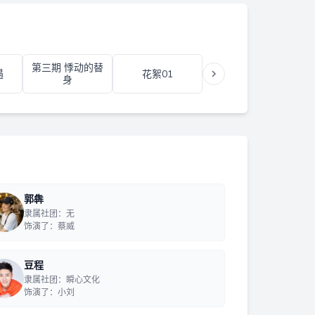
第三期 悸动的替
主题曲《职业替
粉
遇
花絮01
身
身》
郭犇
隶属社团：无
饰演了：蔡威
豆程
隶属社团：瞬心文化
饰演了：小刘