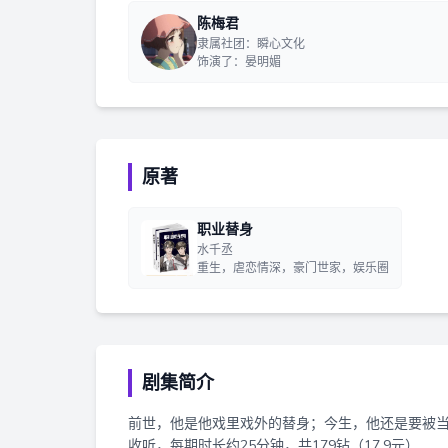
陈梅君
隶属社团：瞬心文化
饰演了：晏明媚
原著
职业替身
水千丞
重生，虐恋情深，豪门世家，娱乐圈
剧集简介
前世，他是他戏里戏外的替身；今生，他还是要被当
收听，每期时长约25分钟，共179钻（17.9元）