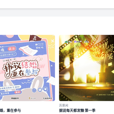
苏景闲
婚，重在参与
据说每天都发糖·第一季