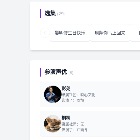
选集
(29)
晏明修生日快乐
周翔你马上回来
参演声优
(9)
彭尧
隶属社团：瞬心文化
饰演了：周翔
桐桐
隶属社团：无
饰演了：汪雨冬