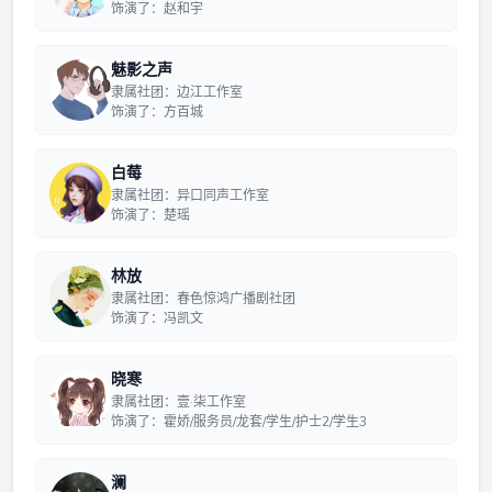
饰演了：赵和宇
魅影之声
隶属社团：边江工作室
饰演了：方百城
白莓
隶属社团：异口同声工作室
饰演了：楚瑶
林放
隶属社团：春色惊鸿广播剧社团
饰演了：冯凯文
晓寒
隶属社团：壹·柒工作室
饰演了：霍娇/服务员/龙套/学生/护士2/学生3
澜