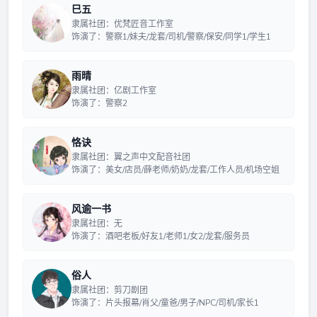
巳五
隶属社团：优梵匠音工作室
饰演了：警察1/妹夫/龙套/司机/警察/保安/同学1/学生1
雨晴
隶属社团：亿剧工作室
饰演了：警察2
恪诀
隶属社团：翼之声中文配音社团
饰演了：美女/店员/薛老师/奶奶/龙套/工作人员/机场空姐
风逾一书
隶属社团：无
饰演了：酒吧老板/好友1/老师1/女2/龙套/服务员
俗人
隶属社团：剪刀剧团
饰演了：片头报幕/肖父/童爸/男子/NPC/司机/家长1