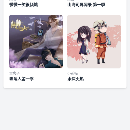
微微一笑很倾城
山海司异闻录 第一季
空房子
小花喵
哄睡人第一季
水深火热