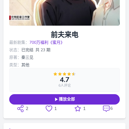
前夫来电
最新剧集：
700万福利《蜜月》
状态：
已完结
·
共 23 期
原著：
秦三见
类型：
其他
4.7
6人评论
播放全部
2
1
1
6