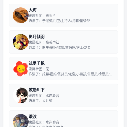
大海
隶属社团：声鱼片
饰演了：于老师/门卫/主持人/龙套/童爷爷
影月倾羽
隶属社团：裔美声社
饰演了：医生/童妈/收银/童妈妈/护士/龙套
过尽千帆
隶属社团：无
饰演了：报幕/霍妈/售货员/龙套/小男孩/售票员/检票员/霍
妈妈
敕勒川下
隶属社团：水岸聆音
饰演了：设计师
暖渡
隶属社团：水岸聆音