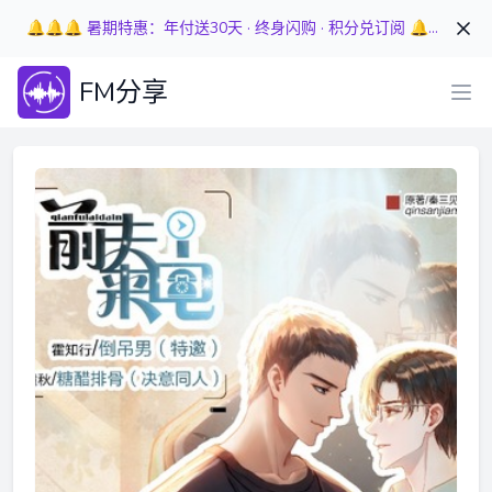
🔔🔔🔔 暑期特惠：年付送30天 · 终身闪购 · 积分兑订阅 🔔🔔🔔
FM分享