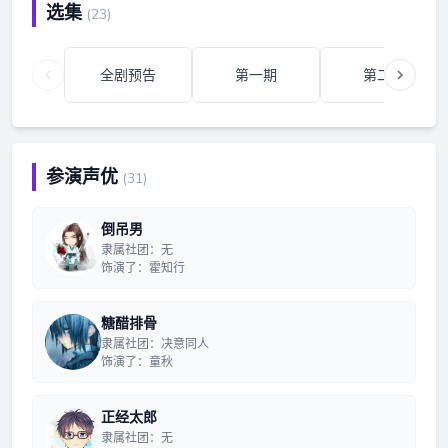
选集
(23)
全剧预告
第一期
第二期
参演声优
(31)
倒吊男
隶属社团：无
饰演了：霍知行
糖醋排骨
隶属社团：决意同人
饰演了：童秋
正经太郎
隶属社团：无