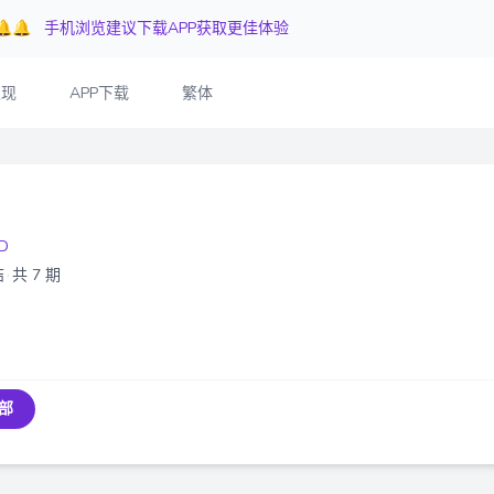
🔔🔔
手机浏览建议下载APP获取更佳体验
发现
APP下载
繁体
D
结
·
共 7 期
部