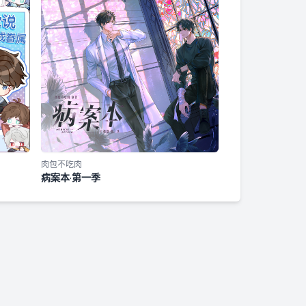
肉包不吃肉
病案本·第一季