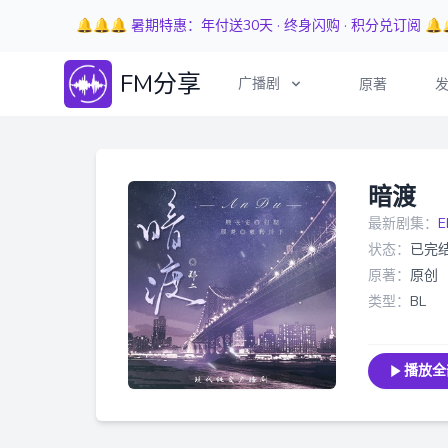
🔔🔔🔔 暑期特惠：年付送30天 · 终身闪购 · 积分兑订阅 🔔
FM分享
广播剧
原著
暗渡
最新剧集：
E
状态：
已完
原著：
原创
类型：
BL
播放全