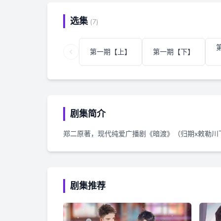
选集
(7)
第一期【上】
第一期【下】
剧集简介
郑二原著，现代纯爱广播剧《暗渡》（归期x敕勒川
剧集推荐