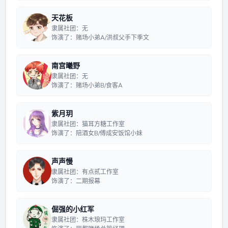
天花板
隶属社团：无
饰演了：赌场小弟A/洪叔父手下季文
南宫曦野
隶属社团：无
饰演了：赌场小弟B/食客A
紫月玥
隶属社团：猫耳方糖工作室
饰演了：陪酒女B/傅成安饭馆小妹
声声慢
隶属社团：有点贰工作室
饰演了：二期报幕
倔强的小红军
隶属社团：株木琅玛工作室