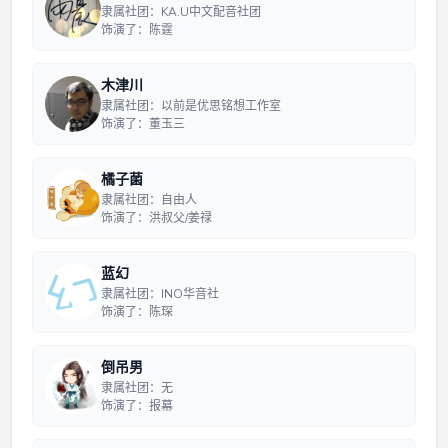
隶属社团：KA.U中文配音社团
饰演了：陈霆
木津川
隶属社团：以前是优思铭想工作室
饰演了：董玉三
橘子菌
隶属社团：自由人
饰演了：洪叔父/姜禄
蓝幻
隶属社团：INO华音社
饰演了：陈琛
倒吊男
隶属社团：无
饰演了：报幕