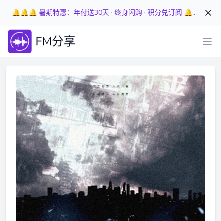
🔔🔔🔔 暑期特惠：年付送30天 · 终身闪购 · 积分兑订阅 🔔🔔🔔
FM分享