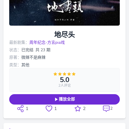
地尽头
最新剧集：
周年纪念-方言pia戏
状态：
已完结
·
共 23 期
原著：
微辣不是麻辣
类型：
其他
5.0
2人评论
播放全部
1
1
2
2