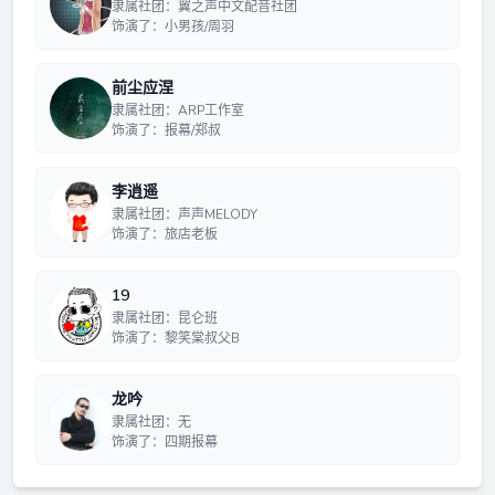
隶属社团：翼之声中文配音社团
饰演了：小男孩/周羽
前尘应涅
隶属社团：ARP工作室
饰演了：报幕/郑叔
李逍遥
隶属社团：声声MELODY
饰演了：旅店老板
19
隶属社团：昆仑班
饰演了：黎笑棠叔父B
龙吟
隶属社团：无
饰演了：四期报幕