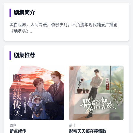
剧集简介
黑白世界，人间冷暖，斑驳岁月，不负流年现代纯爱广播剧
《地尽头》。
剧集推荐
原创
恭十一
断点续传
影帝天天都在捧情敌