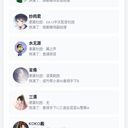
饰演了：丽都赌场总管经理
炒肉君
隶属社团：KA.U中文配音社团
饰演了：丽都赌场副经理
水无涯
隶属社团：翼之声
饰演了：普通荷官
言倦
隶属社团：凌霄剧团
饰演了：成竹帮小弟A/姜禄手下B
三清
隶属社团：无
饰演了：姜禄手下C/三道会混混A/警察A
KOKO殿