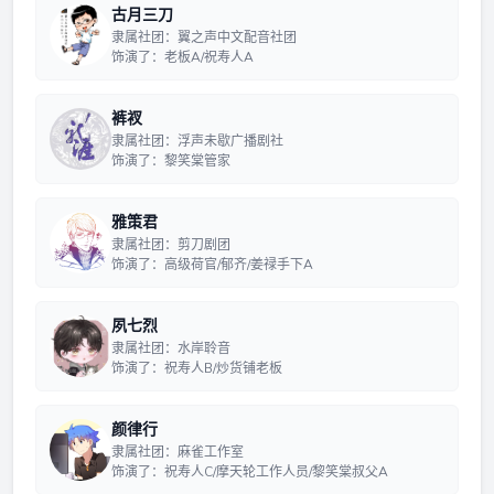
古月三刀
隶属社团：翼之声中文配音社团
饰演了：老板A/祝寿人A
裤衩
隶属社团：浮声未歇广播剧社
饰演了：黎笑棠管家
雅策君
隶属社团：剪刀剧团
饰演了：高级荷官/郁齐/姜禄手下A
夙七烈
隶属社团：水岸聆音
饰演了：祝寿人B/炒货铺老板
颜律行
隶属社团：麻雀工作室
饰演了：祝寿人C/摩天轮工作人员/黎笑棠叔父A