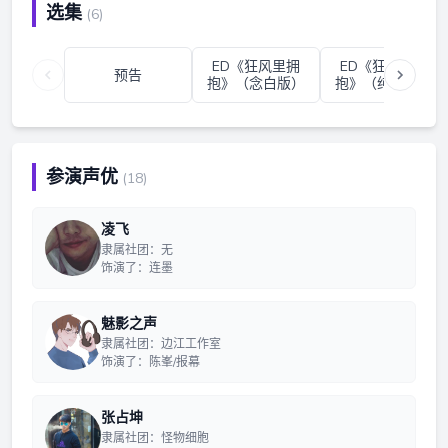
选集
(6)
ED《狂风里拥
ED《狂风里拥
预告
抱》（念白版）
抱》（纯歌版）
参演声优
(18)
凌飞
隶属社团：无
饰演了：连墨
魅影之声
隶属社团：边江工作室
饰演了：陈峯/报幕
张占坤
隶属社团：怪物细胞