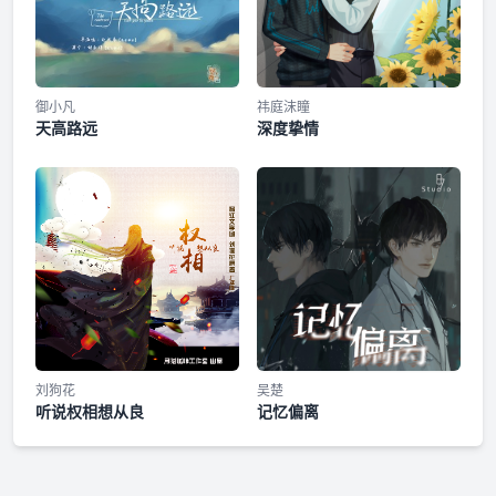
御小凡
祎庭沫瞳
天高路远
深度挚情
刘狗花
吴楚
听说权相想从良
记忆偏离