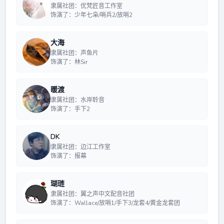
隶属社团：优梵匠音工作室
饰演了：少年七枭/哨兵2/放哨2
大海
隶属社团：声鱼片
饰演了：林Sir
暖渡
隶属社团：水岸聆音
饰演了：手下2
DK
隶属社团：边江工作室
饰演了：报幕
瑚琏
隶属社团：翼之声中文配音社团
饰演了：Wallace/放哨1/手下3/龙套4/黄金龙套团