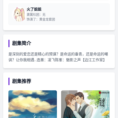
火了姐姐
隶属社团：无
饰演了：黄金龙套团
剧集简介
是深刻的爱恋还是精心的预谋？是命运的垂青，还是命运的嘲
讽？让你我相遇…连墨：凌飞陈峯：魅影之声【边江工作室】
剧集推荐