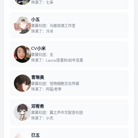
饰演了：七枭
小五
隶属社团：马猴烧酒工作室
饰演了：冷冰
CV小米
隶属社团：无
饰演了：Laura/连墨妈/幼年连墨
青琳昊
隶属社团：怪物细胞文化传媒
饰演了：阿猛/老季
邓宥希
隶属社团：翼之声中文配音社团
饰演了：小杰
巳五