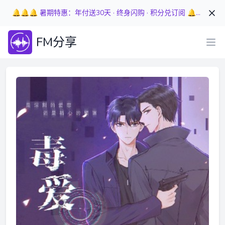
🔔🔔🔔 暑期特惠：年付送30天 · 终身闪购 · 积分兑订阅 🔔🔔🔔
FM分享