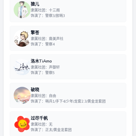
猹儿
隶属社团：十三阁
饰演了：警察3/放哨3
擎苍
隶属社团：裔美声社
饰演了：警察4
洛木TiAmo
隶属社团：声御轩
饰演了：警察5
破晓
隶属社团：自由
饰演了：哨兵1/手下4/少年/龙套2.3/黄金龙套团
过尽千帆
隶属社团：无
饰演了：正太/黄金龙套团