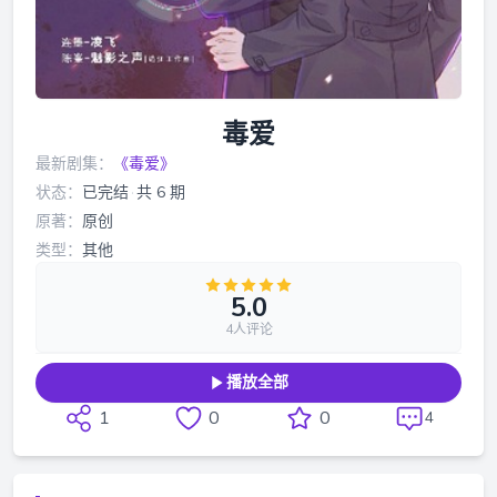
毒爱
最新剧集：
《毒爱》
状态：
已完结
·
共 6 期
原著：
原创
类型：
其他
5.0
4人评论
播放全部
1
0
0
4